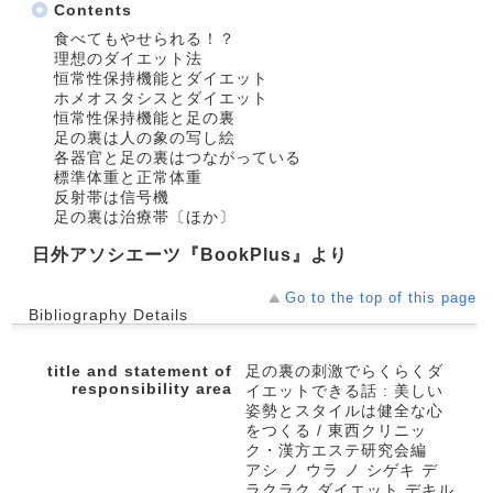
Contents
食べてもやせられる！？
理想のダイエット法
恒常性保持機能とダイエット
ホメオスタシスとダイエット
恒常性保持機能と足の裏
足の裏は人の象の写し絵
各器官と足の裏はつながっている
標準体重と正常体重
反射帯は信号機
足の裏は治療帯〔ほか〕
日外アソシエーツ『BookPlus』より
Go to the top of this page
Bibliography Details
title and statement of
足の裏の刺激でらくらくダ
responsibility area
イエットできる話 : 美しい
姿勢とスタイルは健全な心
をつくる / 東西クリニッ
ク・漢方エステ研究会編
アシ ノ ウラ ノ シゲキ デ
ラクラク ダイエット デキル