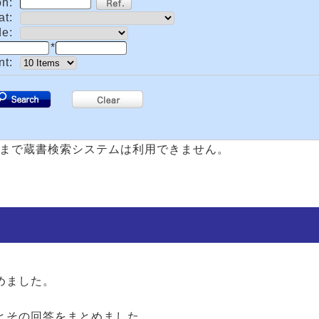
on:
at:
de:
*
nt:
.
まで蔵書検索システムは利用できません。
めました。
とその回答をまとめました。