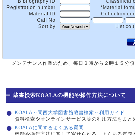
Bibliography ID:
Classificati
Registration number:
*Material form
Material ID:
Collection co
Call No:
*
*
Sort by:
List cou
.
メンテナンス作業のため、毎日２時から２時１５分頃
蔵書検索KOALAの機能や操作方法について
KOALA～関西大学図書館蔵書検索～利用ガイド
資料検索やオンラインサービス等の利用方法をまと
KOALAに関するよくある質問
機能や操作方法に関して寄せられる、よくある質問