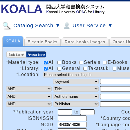
Catalog Search ▼
User Service ▼
KOALA
Electric Books
Rare books images
Other Un
*Material type:
All
Books
Serials
E-Books
*Library:
All
General
Takatsuki
Mus
*Location:
*Publication year:
to
Cod
ISBN/ISSN:
*Country co
NCID:
*Language cod