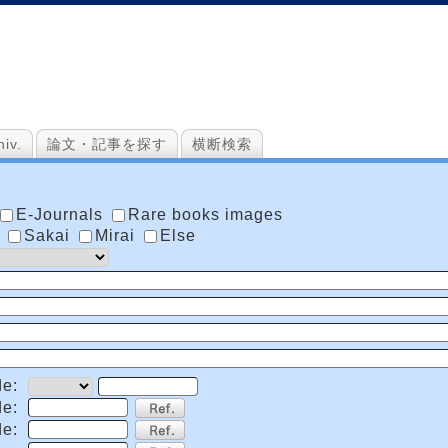
iv.
論文・記事を探す
横断検索
E-Journals
Rare books images
e
Sakai
Mirai
Else
e:
de:
e: