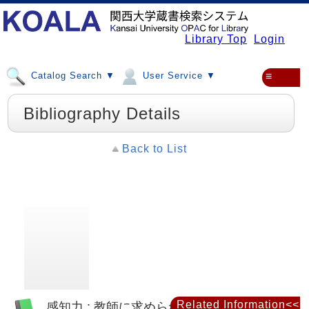
Library Top
Login
Catalog Search ▼
User Service ▼
≡
Bibliography Details
Back to List
Related Information<<
感知力 : 教師に求められる身体感覚