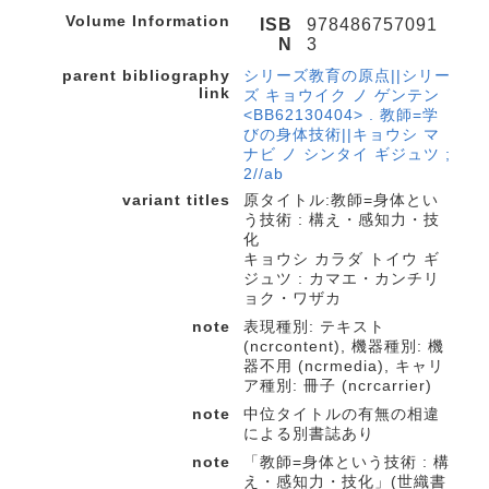
Volume Information
ISB
978486757091
N
3
parent bibliography
シリーズ教育の原点||シリー
link
ズ キョウイク ノ ゲンテン
<BB62130404> . 教師=学
びの身体技術||キョウシ マ
ナビ ノ シンタイ ギジュツ ;
2//ab
variant titles
原タイトル:教師=身体とい
う技術 : 構え・感知力・技
化
キョウシ カラダ トイウ ギ
ジュツ : カマエ・カンチリ
ョク・ワザカ
note
表現種別: テキスト
(ncrcontent), 機器種別: 機
器不用 (ncrmedia), キャリ
ア種別: 冊子 (ncrcarrier)
note
中位タイトルの有無の相違
による別書誌あり
note
「教師=身体という技術 : 構
え・感知力・技化」(世織書