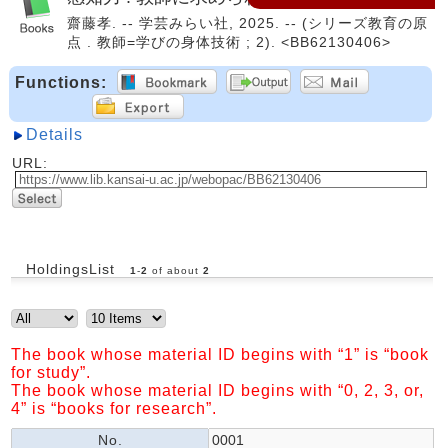
齋藤孝. -- 学芸みらい社, 2025. -- (シリーズ教育の原
点 . 教師=学びの身体技術 ; 2). <BB62130406>
Functions:
Details
URL:
HoldingsList
1
-
2
of about
2
The book whose material ID begins with “1” is “book
for study”.
The book whose material ID begins with “0, 2, 3, or,
4” is “books for research”.
No.
0001