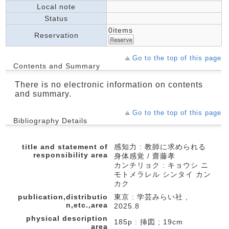
Local note
Status
0items
Reservation
Go to the top of this page
Contents and Summary
There is no electronic information on contents
and summary.
Go to the top of this page
Bibliography Details
title and statement of
感知力 : 教師に求められる
responsibility area
身体感覚 / 齋藤孝
カンチリョク : キョウシ ニ
モトメラレル シンタイ カン
カク
publication,distributio
東京 : 学芸みらい社 ,
n,etc.,area
2025.8
physical description
185p : 挿図 ; 19cm
area