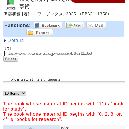
事術
伊藤和也 [著]. -- ワニブックス, 2025. <BB62111358>
Functions:
Details
URL:
HoldingsList
1
-
1
of about
1
The book whose material ID begins with “1” is “book
for study”.
The book whose material ID begins with “0, 2, 3, or,
4” is “books for research”.
No.
0001