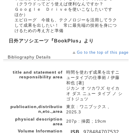
（クラウドってどう使えば便利なんですか？
Ｇｏｏｇｌｅ Ｄｒｉｖｅを使いこなしたいです
ほか）
エピローグ 今後も、テクノロジーを活用してラク
して成果を出したい！ 常に最先端の技術を身につ
けるための考え方と準備
日外アソシエーツ『BookPlus』より
Go to the top of this page
Bibliography Details
title and statement of
時間を使わず成果を出すニ
responsibility area
ュータイプの仕事術 / 伊藤
和也 [著]
ジカン オ ツカワズ セイカ
オ ダス ニュー タイプ ノ シ
ゴトジュツ
publication,distributio
東京 : ワニブックス ,
n,etc.,area
2025.3
physical description
207p : 挿図 ; 19cm
area
Volume Information
ISB
978484707532