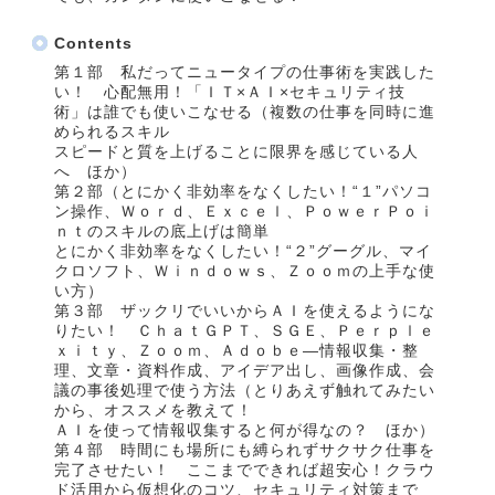
Contents
第１部 私だってニュータイプの仕事術を実践した
い！ 心配無用！「ＩＴ×ＡＩ×セキュリティ技
術」は誰でも使いこなせる（複数の仕事を同時に進
められるスキル
スピードと質を上げることに限界を感じている人
へ ほか）
第２部（とにかく非効率をなくしたい！“１”パソコ
ン操作、Ｗｏｒｄ、Ｅｘｃｅｌ、ＰｏｗｅｒＰｏｉ
ｎｔのスキルの底上げは簡単
とにかく非効率をなくしたい！“２”グーグル、マイ
クロソフト、Ｗｉｎｄｏｗｓ、Ｚｏｏｍの上手な使
い方）
第３部 ザックリでいいからＡＩを使えるようにな
りたい！ ＣｈａｔＧＰＴ、ＳＧＥ、Ｐｅｒｐｌｅ
ｘｉｔｙ、Ｚｏｏｍ、Ａｄｏｂｅ―情報収集・整
理、文章・資料作成、アイデア出し、画像作成、会
議の事後処理で使う方法（とりあえず触れてみたい
から、オススメを教えて！
ＡＩを使って情報収集すると何が得なの？ ほか）
第４部 時間にも場所にも縛られずサクサク仕事を
完了させたい！ ここまでできれば超安心！クラウ
ド活用から仮想化のコツ、セキュリティ対策まで