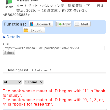
ルートヴィヒ・ボルツマン著 ; 稲葉肇訳 ; 下. -- 岩波
書店, 2025. -- (岩波文庫 ; 青(33)-959-2).
<BB62095883>
Functions:
Details
URL:
HoldingsList
1
-
5
of about
5
The book whose material ID begins with “1” is “book
for study”.
The book whose material ID begins with “0, 2, 3, or,
4” is “books for research”.