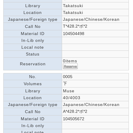
Library
Takatsuki
Location
Takatsuki
Japanese/Foreign type
Japanese/Chinese/Korean
T*428.2*ボ*2
Call No
Material ID
104504498
In-Lib only
Local note
Status
0items
Reservation
No.
0005
下
Volumes
Library
Muse
Location
40/4003
Japanese/Foreign type
Japanese/Chinese/Korean
A*428.2*ボ*2
Call No
Material ID
104505672
In-Lib only
Local note