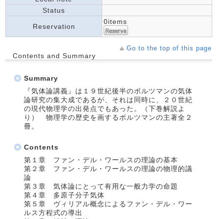
Status
0items
Reservation
Go to the top of this page
Contents and Summary
Summary
『気体論講義』は１９世紀後半のボルツマンの気体
論研究の集大成であるが、それは同時に、２０世紀
の現代物理学の出発点でもあった。（下巻解説よ
り） 物理学の歴史を画するボルツマンの主著全２
冊。
Contents
第１章 ファン・デル・ワールスの理論の基本
第２章 ファン・デル・ワールスの理論の物理的議
論
第３章 気体論にとって有用な一般力学の命題
第４章 多原子分子気体
第５章 ヴィリアル概念によるファン・デル・ワー
ルス方程式の導出