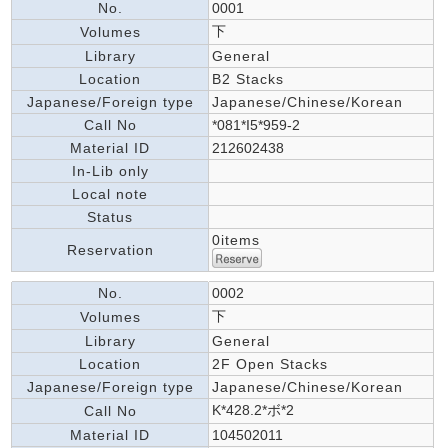
No.
0001
下
Volumes
Library
General
Location
B2 Stacks
Japanese/Foreign type
Japanese/Chinese/Korean
Call No
*081*I5*959-2
Material ID
212602438
In-Lib only
Local note
Status
0items
Reservation
No.
0002
下
Volumes
Library
General
Location
2F Open Stacks
Japanese/Foreign type
Japanese/Chinese/Korean
K*428.2*ボ*2
Call No
Material ID
104502011