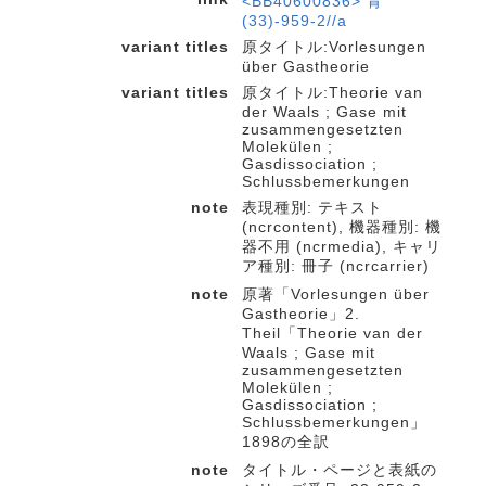
<BB40600836> 青
(33)-959-2//a
variant titles
原タイトル:Vorlesungen
über Gastheorie
variant titles
原タイトル:Theorie van
der Waals ; Gase mit
zusammengesetzten
Molekülen ;
Gasdissociation ;
Schlussbemerkungen
note
表現種別: テキスト
(ncrcontent), 機器種別: 機
器不用 (ncrmedia), キャリ
ア種別: 冊子 (ncrcarrier)
note
原著「Vorlesungen über
Gastheorie」2.
Theil「Theorie van der
Waals ; Gase mit
zusammengesetzten
Molekülen ;
Gasdissociation ;
Schlussbemerkungen」
1898の全訳
note
タイトル・ページと表紙の