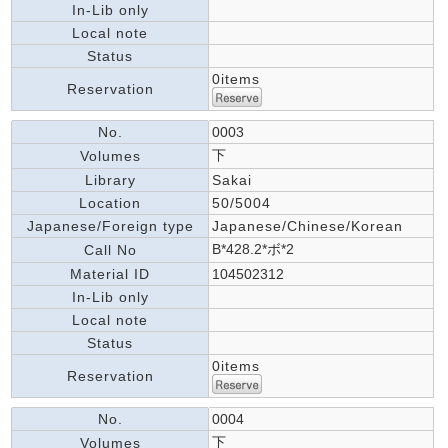
In-Lib only
Local note
Status
0items
Reservation
No.
0003
下
Volumes
Library
Sakai
Location
50/5004
Japanese/Foreign type
Japanese/Chinese/Korean
B*428.2*ボ*2
Call No
Material ID
104502312
In-Lib only
Local note
Status
0items
Reservation
No.
0004
下
Volumes