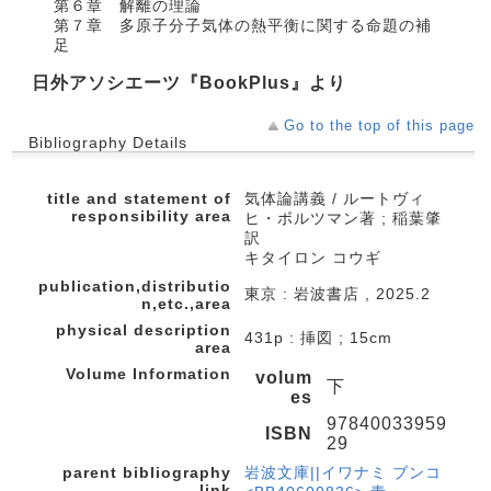
第６章 解離の理論
第７章 多原子分子気体の熱平衡に関する命題の補
足
日外アソシエーツ『BookPlus』より
Go to the top of this page
Bibliography Details
title and statement of
気体論講義 / ルートヴィ
responsibility area
ヒ・ボルツマン著 ; 稲葉肇
訳
キタイロン コウギ
publication,distributio
東京 : 岩波書店 , 2025.2
n,etc.,area
physical description
431p : 挿図 ; 15cm
area
Volume Information
volum
下
es
97840033959
ISBN
29
parent bibliography
岩波文庫||イワナミ ブンコ
link