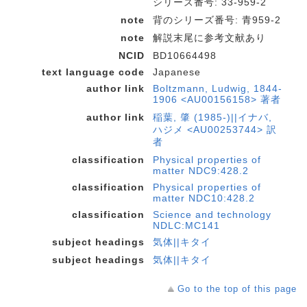
シリーズ番号: 33-959-2
note
背のシリーズ番号: 青959-2
note
解説末尾に参考文献あり
NCID
BD10664498
text language code
Japanese
author link
Boltzmann, Ludwig, 1844-
1906 <AU00156158> 著者
author link
稲葉, 肇 (1985-)||イナバ,
ハジメ <AU00253744> 訳
者
classification
Physical properties of
matter NDC9:428.2
classification
Physical properties of
matter NDC10:428.2
classification
Science and technology
NDLC:MC141
subject headings
気体||キタイ
subject headings
気体||キタイ
Go to the top of this page