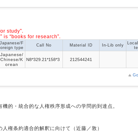
or study”.
” is “books for research”.
Japanese/F
Loca
Call No
Material ID
In-Lib only
oreign type
te
Japanese/
Chinese/K
N8*329.21*158*3
212544241
orean
Go
有機的・統合的な人権秩序形成への学問的到達点。
の人権条約適合的解釈に向けて（近藤／敦）