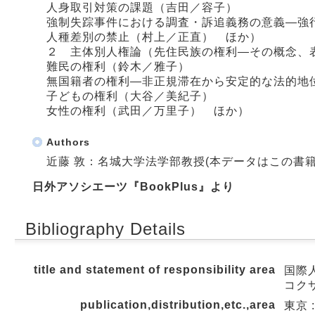
人身取引対策の課題（吉田／容子）
強制失踪事件における調査・訴追義務の意義―強
人種差別の禁止（村上／正直） ほか）
２ 主体別人権論（先住民族の権利―その概念、
難民の権利（鈴木／雅子）
無国籍者の権利―非正規滞在から安定的な法的地
子どもの権利（大谷／美紀子）
女性の権利（武田／万里子） ほか）
Authors
近藤 敦：名城大学法学部教授(本データはこの書
日外アソシエーツ『BookPlus』より
Bibliography Details
title and statement of responsibility area
国際
コクサ
publication,distribution,etc.,area
東京 :