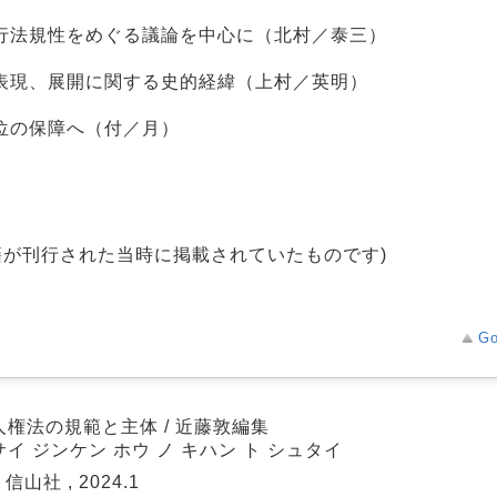
行法規性をめぐる議論を中心に（北村／泰三）
表現、展開に関する史的経緯（上村／英明）
位の保障へ（付／月）
籍が刊行された当時に掲載されていたものです)
Go
人権法の規範と主体 / 近藤敦編集
イ ジンケン ホウ ノ キハン ト シュタイ
 信山社 , 2024.1