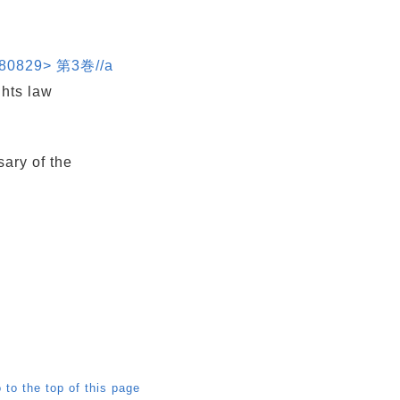
829> 第3巻//a
hts law
ry of the
 to the top of this page