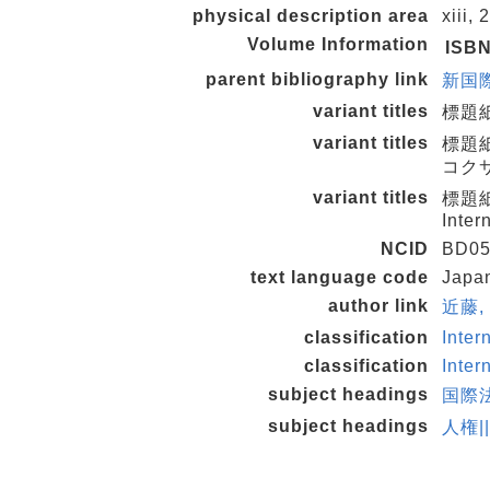
physical description area
xiii,
Volume Information
ISB
parent bibliography link
新国際
variant titles
標題紙タ
variant titles
標題
コクサ
variant titles
標題紙タ
Inter
NCID
BD05
text language code
Japa
author link
近藤, 
classification
Inter
classification
Inter
subject headings
国際
subject headings
人権|