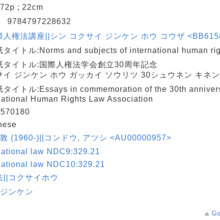
 272p ; 22cm
N
9784797228632
人権法講座||シン コクサイ ジンケン ホウ コウザ <BB61580
イトル:Norms and subjects of international human rig
紙タイトル:国際人権法学会創立30周年記念
イ ジンケン ホウ ガッカイ ソウリツ 30シュウネン キネン
イトル:Essays in commemoration of the 30th anniversa
national Human Rights Law Association
570180
nese
敦 (1960-)||コンドウ, アツシ <AU00000957>
national law NDC9:329.21
national law NDC10:329.21
法||コクサイホウ
|ジンケン
Go