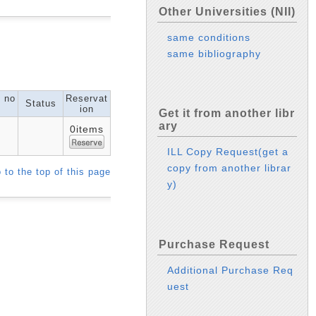
Other Universities (NII)
same conditions
same bibliography
l no
Reservat
Status
ion
Get it from another libr
ary
0items
ILL Copy Request(get a
copy from another librar
 to the top of this page
y)
Purchase Request
Additional Purchase Req
uest