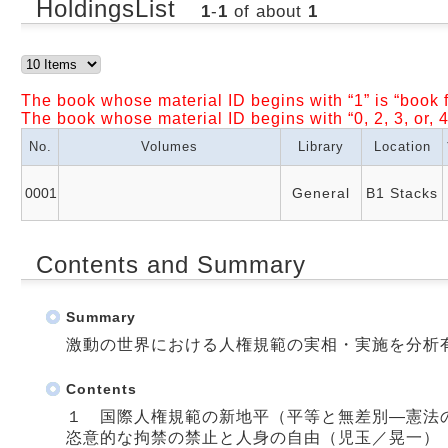
HoldingsList
1
-
1
of about
1
The book whose material ID begins with “1” is “book f
The book whose material ID begins with “0, 2, 3, or, 4
No.
Volumes
Library
Location
0001
General
B1 Stacks
Contents and Summary
Summary
激動の世界における人権規範の実相・実施を分析
Contents
１ 国際人権規範の新地平（平等と無差別―憲法
恣意的な拘禁の禁止と人身の自由（児玉／晃一）