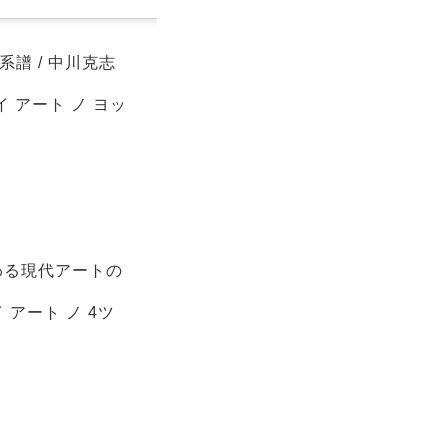
譜 / 中川克志
イ アート ノ ヨッ
わる現代アートの
 アート ノ 4ツ