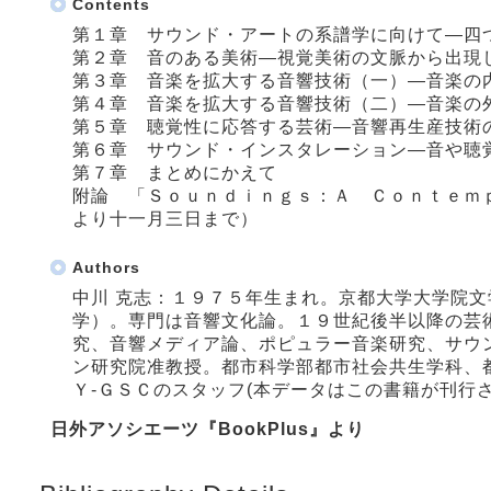
Contents
第１章 サウンド・アートの系譜学に向けて―四
第２章 音のある美術―視覚美術の文脈から出現
第３章 音楽を拡大する音響技術（一）―音楽の
第４章 音楽を拡大する音響技術（二）―音楽の
第５章 聴覚性に応答する芸術―音響再生産技術
第６章 サウンド・インスタレーション―音や聴
第７章 まとめにかえて
附論 「Ｓｏｕｎｄｉｎｇｓ：Ａ Ｃｏｎｔｅｍ
より十一月三日まで）
Authors
中川 克志：１９７５年生まれ。京都大学大学院
学）。専門は音響文化論。１９世紀後半以降の芸
究、音響メディア論、ポピュラー音楽研究、サウ
ン研究院准教授。都市科学部都市社会共生学科、
Ｙ‐ＧＳＣのスタッフ(本データはこの書籍が刊行
日外アソシエーツ『BookPlus』より