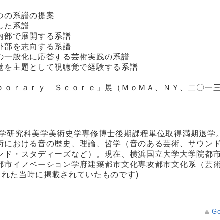
つの系譜の提案
した系譜
内部で展開する系譜
外部を志向する系譜
の一般化に応答する芸術実践の系譜
覚を主題として視聴覚で経験する系譜
ｐｏｒａｒｙ Ｓｃｏｒｅ」展（ＭｏＭＡ、ＮＹ、二〇一
文学研究科美学美術史学専修博士後期課程単位取得満期退学
術における音の歴史、理論、哲学（音のある芸術、サウン
ンド・スタディーズなど）。現在、横浜国立大学大学院都
都市イノベーション学府建築都市文化専攻都市文化系（芸
された当時に掲載されていたものです)
Go