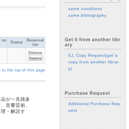
same conditions
same bibliography
Get it from another libr
l no
Reservat
Status
ion
ary
0items
ILL Copy Request(get a
copy from another librar
y)
 to the top of this page
Purchase Request
作品が一見雑多
Additional Purchase Req
術、音響芸術、
uest
整理・解説す