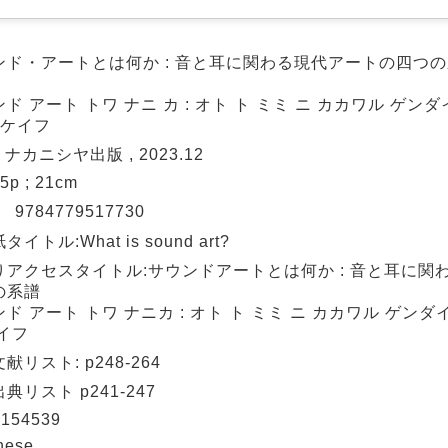
ンド・アートとは何か : 音と耳に関わる現代アートの四つの系
ド アート トワ ナニ カ : オト ト ミミ ニ カカワル ゲンダ
 ケイフ
: ナカニシヤ出版 , 2023.12
75p ; 21cm
N
9784779517730
イトル:What is sound art?
りアクセスタイトル:サウンドアートとは何か : 音と耳に関
の系譜
ド アート トワ ナニカ : オト ト ミミ ニ カカワル ゲンダイ
イフ
献リスト: p248-264
典リスト p241-247
154539
nese