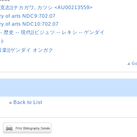
 克志||ナカガワ, カツシ <AU00213559>
ry of arts NDC9:702.07
ry of arts NDC10:702.07
-- 歴史 -- 現代||ビジュツ -- レキシ -- ゲンダイ
オト
楽||ゲンダイ オンガク
Go
Back to List