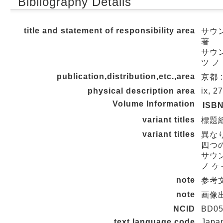
Bibliography Details
title and statement of responsibility area
サウ
著
サウン
ツ ノ
publication,distribution,etc.,area
京都 
physical description area
ix, 2
Volume Information
ISB
variant titles
標題紙タ
variant titles
異な
四つ
サウン
ノ ケ
note
参考文
note
画像出
NCID
BD05
text language code
Japa