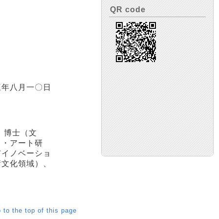
QR code
三年八月一〇日
。博士（文
ド・アート研
市イノベーショ
術文化領域）、
 to the top of this page