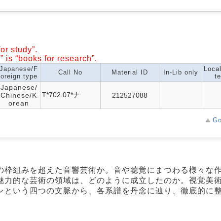
or study”.
” is “books for research”.
Japanese/F
Loca
Call No
Material ID
In-Lib only
oreign type
te
Japanese/
T*702.07*ナ
Chinese/K
212527088
orean
Go
の枠組みを超えた音響芸術か。音や聴覚にまつわる様々な
魅力的な芸術の領域は、どのように成立したのか。視覚美
ンという四つの文脈から、各系譜を丹念に辿り、徹底的に