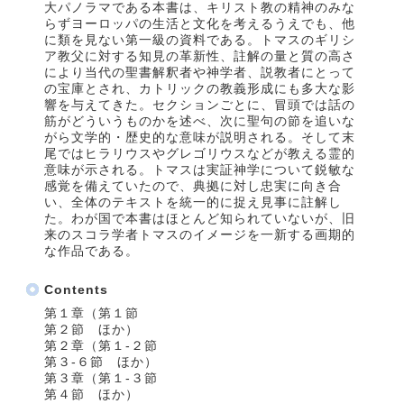
大パノラマである本書は、キリスト教の精神のみな
らずヨーロッパの生活と文化を考えるうえでも、他
に類を見ない第一級の資料である。トマスのギリシ
ア教父に対する知見の革新性、註解の量と質の高さ
により当代の聖書解釈者や神学者、説教者にとって
の宝庫とされ、カトリックの教義形成にも多大な影
響を与えてきた。セクションごとに、冒頭では話の
筋がどういうものかを述べ、次に聖句の節を追いな
がら文学的・歴史的な意味が説明される。そして末
尾ではヒラリウスやグレゴリウスなどが教える霊的
意味が示される。トマスは実証神学について鋭敏な
感覚を備えていたので、典拠に対し忠実に向き合
い、全体のテキストを統一的に捉え見事に註解し
た。わが国で本書はほとんど知られていないが、旧
来のスコラ学者トマスのイメージを一新する画期的
な作品である。
Contents
第１章（第１節
第２節 ほか）
第２章（第１‐２節
第３‐６節 ほか）
第３章（第１‐３節
第４節 ほか）