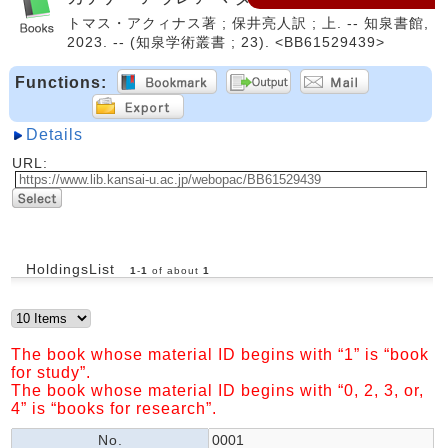
トマス・アクィナス著 ; 保井亮人訳 ; 上. -- 知泉書館,
2023. -- (知泉学術叢書 ; 23). <BB61529439>
Functions:
Details
URL:
HoldingsList
1
-
1
of about
1
The book whose material ID begins with “1” is “book
for study”.
The book whose material ID begins with “0, 2, 3, or,
4” is “books for research”.
No.
0001