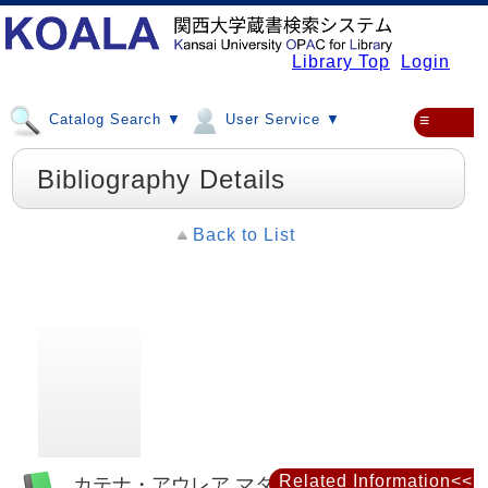
Library Top
Login
Catalog Search ▼
User Service ▼
≡
Bibliography Details
Back to List
Related Information<<
カテナ・アウレア マタイ福音書註解