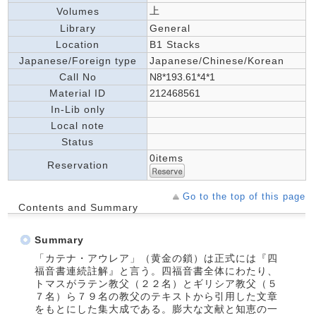
上
Volumes
Library
General
Location
B1 Stacks
Japanese/Foreign type
Japanese/Chinese/Korean
Call No
N8*193.61*4*1
Material ID
212468561
In-Lib only
Local note
Status
0items
Reservation
Go to the top of this page
Contents and Summary
Summary
「カテナ・アウレア」（黄金の鎖）は正式には『四
福音書連続註解』と言う。四福音書全体にわたり、
トマスがラテン教父（２２名）とギリシア教父（５
７名）ら７９名の教父のテキストから引用した文章
をもとにした集大成である。膨大な文献と知恵の一