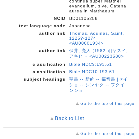
continua super Matthei
evangelium, sive, Catena
aurea in Matthaeum
NCID
BD01105258
text language code
Japanese
author link
Thomas, Aquinas, Saint,
1225?-1274
<AU00001934>
author link
保井, 亮人 (1982-)||ヤスイ,
アキヒト <AU00223580>
classification
Bible NDC9:193.61
classification
Bible NDC10:193.61
subject headings
聖書 -- 新約 -- 福音書||セイ
ショ -- シンヤク -- フクイ
ンショ
Go to the top of this page
Back to List
Go to the top of this page