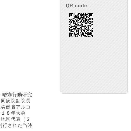
QR code
・嗜癖行動研究
、同病院副院長
生労働省アルコ
０１８年大会
洋地区代表（２
刊行された当時