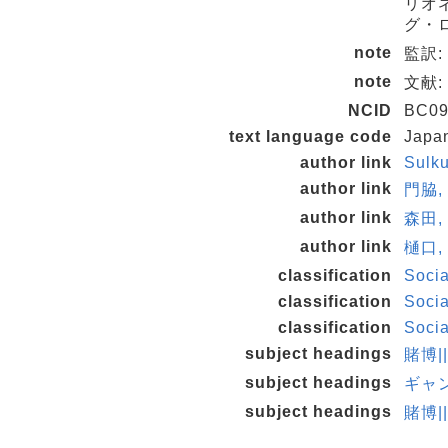
リオ
グ・
note
監訳:
note
文献: 
NCID
BC09
text language code
Japa
author link
Sulk
author link
門脇, 
author link
森田, 
author link
樋口, 
classification
Soci
classification
Soci
classification
Socia
subject headings
賭博|
subject headings
ギャ
subject headings
賭博|