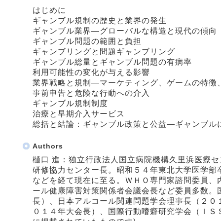
はじめに
ギャンブル規制の歴史と業界の発生
ギャンブル業界―グローバルな構造と現代の傾向
ギャンブル問題の範囲と負担
ギャンブリングと問題ギャンブリング
ギャンブル総量とギャンブル問題の有病率
利用可能性の変化が与える影響
業界戦略と規制―マーケティング、ゲームの特徴
事前申告と危険な行動への介入
ギャンブル規制制度
治療と早期介入サービス
総括と結論：ギャンブル政策と公益―ギャンブル
Authors
樋口 進：独立行政法人国立病院機構久里浜医療
研修協力センター長。昭和５４年東北大学医学部
などを経て現在に至る。ＷＨＯ専門家諮問委員、
ール健康障害対策関係者会議会長など委員多数。
長）、日本アルコール関連問題学会理事長（２０
０１４年大会長）、国際行動嗜癖研究学会（ＩＳ