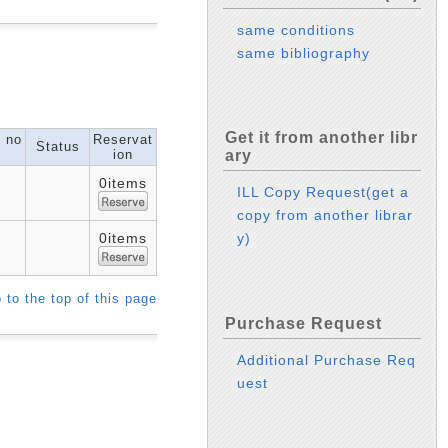
same conditions
same bibliography
Get it from another libr
l no
Reservat
Status
ion
ary
0items
ILL Copy Request(get a
copy from another librar
0items
y)
 to the top of this page
Purchase Request
Additional Purchase Req
uest