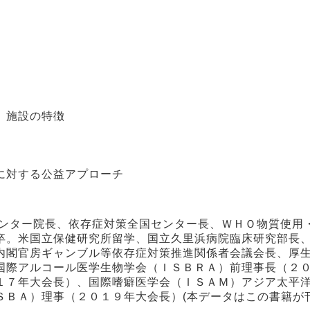
、施設の特徴
に対する公益アプローチ
センター院長、依存症対策全国センター長、ＷＨＯ物質使用
卒。米国立保健研究所留学、国立久里浜病院臨床研究部長
内閣官房ギャンブル等依存症対策推進関係者会議会長、厚
国際アルコール医学生物学会（ＩＳＢＲＡ）前理事長（２
１７年大会長）、国際嗜癖医学会（ＩＳＡＭ）アジア太平
ＳＢＡ）理事（２０１９年大会長）(本データはこの書籍が