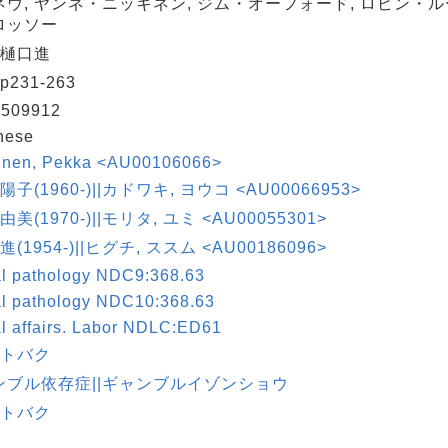
ネウ, ヤンネ・ニッキネン, ジム・オーフォード, ロビン・ル
ロッソー
 樋口進
p231-263
509912
nese
unen, Pekka <AU00106066>
陽子(1960-)||カドワキ, ヨウコ <AU00066953>
由美(1970-)||モリタ, ユミ <AU00055301>
進(1954-)||ヒグチ, ススム <AU00186096>
al pathology NDC9:368.63
al pathology NDC10:368.63
l affairs. Labor NDLC:ED61
|トバク
ンブル依存症||ギャンブルイゾンショウ
|トバク