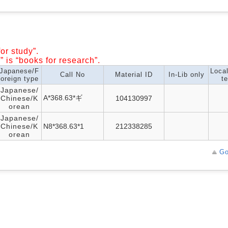
or study”.
” is “books for research”.
Japanese/F
Loca
Call No
Material ID
In-Lib only
oreign type
te
Japanese/
A*368.63*ギ
Chinese/K
104130997
orean
Japanese/
Chinese/K
N8*368.63*1
212338285
orean
Go