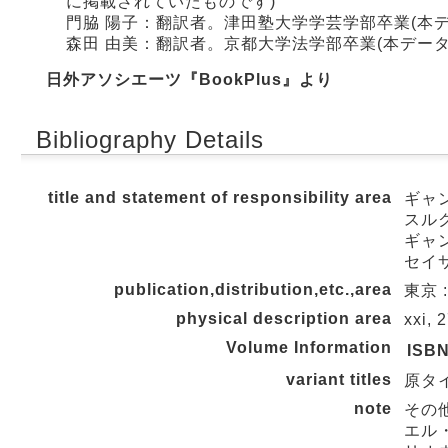
に掲載されていたものです)
門脇 陽子：翻訳者。津田塾大学学芸学部卒業(本
森田 由美：翻訳者。京都大学法学部卒業(本デー
日外アソシエーツ『BookPlus』より
Bibliography Details
title and statement of responsibility area
ギャ
スルク
ギャン
セイ
publication,distribution,etc.,area
東京 :
physical description area
xxi, 
Volume Information
ISB
variant titles
原タイトル
note
その
エル