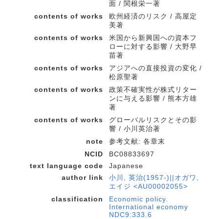
面 / 関根栄一著
contents of works
欧州経済のリスク / 高屋定
美著
contents of works
米国から新興国への資本フ
ローに対する影響 / 大野早
苗著
contents of works
アジアへの直接投資の変化 /
松原聖著
contents of works
政策不確実性が株式リター
ンに与える影響 / 熊本方雄
著
contents of works
グローバルリスクとその影
響 / 小川英治著
note
参考文献: 各章末
NCID
BC08833697
text language code
Japanese
author link
小川, 英治(1957-)||オガワ,
エイジ <AU00002055>
classification
Economic policy.
International economy
NDC9:333.6