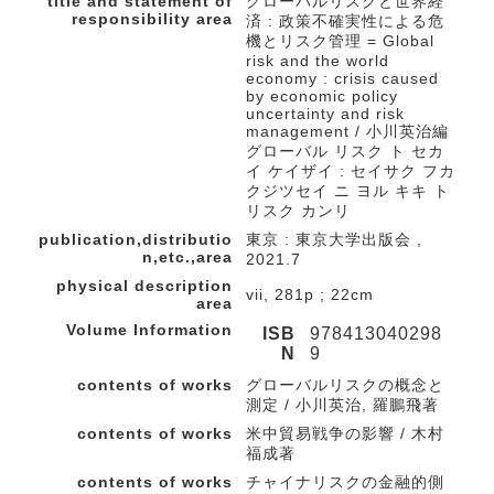
title and statement of
グローバルリスクと世界経
responsibility area
済 : 政策不確実性による危
機とリスク管理 = Global
risk and the world
economy : crisis caused
by economic policy
uncertainty and risk
management / 小川英治編
グローバル リスク ト セカ
イ ケイザイ : セイサク フカ
クジツセイ ニ ヨル キキ ト
リスク カンリ
publication,distributio
東京 : 東京大学出版会 ,
n,etc.,area
2021.7
physical description
vii, 281p ; 22cm
area
Volume Information
ISB
978413040298
N
9
contents of works
グローバルリスクの概念と
測定 / 小川英治, 羅鵬飛著
contents of works
米中貿易戦争の影響 / 木村
福成著
contents of works
チャイナリスクの金融的側