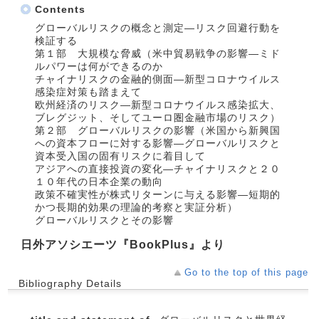
Contents
グローバルリスクの概念と測定―リスク回避行動を
検証する
第１部 大規模な脅威（米中貿易戦争の影響―ミド
ルパワーは何ができるのか
チャイナリスクの金融的側面―新型コロナウイルス
感染症対策も踏まえて
欧州経済のリスク―新型コロナウイルス感染拡大、
ブレグジット、そしてユーロ圏金融市場のリスク）
第２部 グローバルリスクの影響（米国から新興国
への資本フローに対する影響―グローバルリスクと
資本受入国の固有リスクに着目して
アジアへの直接投資の変化―チャイナリスクと２０
１０年代の日本企業の動向
政策不確実性が株式リターンに与える影響―短期的
かつ長期的効果の理論的考察と実証分析）
グローバルリスクとその影響
日外アソシエーツ『BookPlus』より
Go to the top of this page
Bibliography Details