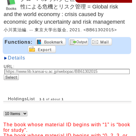
性による危機とリスク管理 = Global risk
and the world economy : crisis caused by
economic policy uncertainty and risk management
小川英治編. -- 東京大学出版会, 2021. <BB61302015>
Functions:
Details
URL:
HoldingsList
1
-
1
of about
1
The book whose material ID begins with “1” is “book
for study”.
The book whose material ID begins with “0, 2, 3, or,