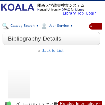
Library Top
Login
Catalog Search ▼
User Service ▼
≡
Bibliography Details
Back to List
Related Information<<
グローバルリスクと世界経済 : 政策不確実