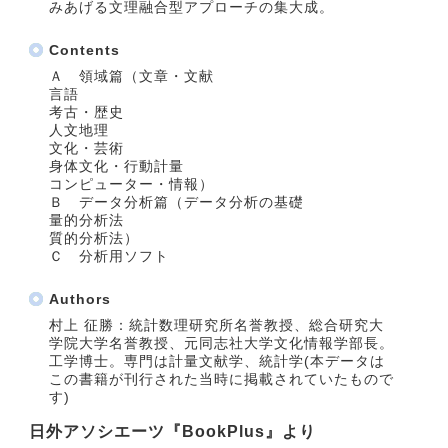
みあげる文理融合型アプローチの集大成。
Contents
Ａ 領域篇（文章・文献
言語
考古・歴史
人文地理
文化・芸術
身体文化・行動計量
コンピューター・情報）
Ｂ データ分析篇（データ分析の基礎
量的分析法
質的分析法）
Ｃ 分析用ソフト
Authors
村上 征勝：統計数理研究所名誉教授、総合研究大
学院大学名誉教授、元同志社大学文化情報学部長。
工学博士。専門は計量文献学、統計学(本データは
この書籍が刊行された当時に掲載されていたもので
す)
日外アソシエーツ『BookPlus』より