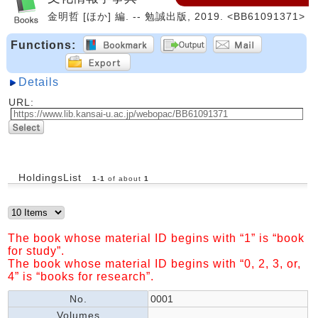
金明哲 [ほか] 編. -- 勉誠出版, 2019. <BB61091371>
Functions:
Details
URL:
HoldingsList
1
-
1
of about
1
The book whose material ID begins with “1” is “book
for study”.
The book whose material ID begins with “0, 2, 3, or,
4” is “books for research”.
No.
0001
Volumes