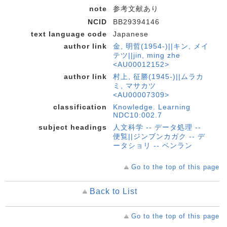
note
参考文献あり
NCID
BB29394146
text language code
Japanese
author link
金, 明哲(1954-)||キン, メイ
テツ||jin, ming zhe
<AU00012152>
author link
村上, 征勝(1945-)||ムラカ
ミ, マサカツ
<AU00007309>
classification
Knowledge. Learning
NDC10:002.7
subject headings
人文科学 -- データ処理 --
便覧||ジンブンカガク -- デ
ータショリ -- ベンラン
Go to the top of this page
Back to List
Go to the top of this page