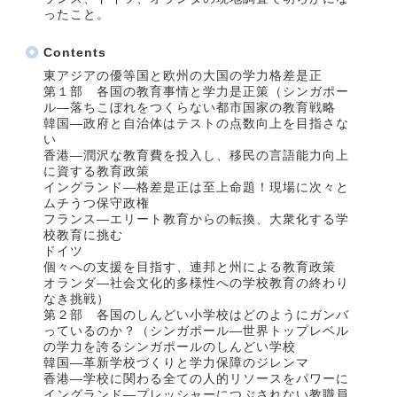
ったこと。
Contents
東アジアの優等国と欧州の大国の学力格差是正
第１部 各国の教育事情と学力是正策（シンガポー
ル―落ちこぼれをつくらない都市国家の教育戦略
韓国―政府と自治体はテストの点数向上を目指さな
い
香港―潤沢な教育費を投入し、移民の言語能力向上
に資する教育政策
イングランド―格差是正は至上命題！現場に次々と
ムチうつ保守政権
フランス―エリート教育からの転換、大衆化する学
校教育に挑む
ドイツ
個々への支援を目指す、連邦と州による教育政策
オランダ―社会文化的多様性への学校教育の終わり
なき挑戦）
第２部 各国のしんどい小学校はどのようにガンバ
っているのか？（シンガポール―世界トップレベル
の学力を誇るシンガポールのしんどい学校
韓国―革新学校づくりと学力保障のジレンマ
香港―学校に関わる全ての人的リソースをパワーに
イングランド―プレッシャーにつぶされない教職員