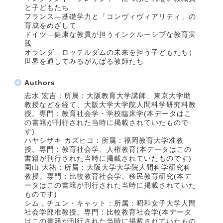
と子どもたち
フランス―基礎学力と「コンヴィヴィアリティ」の
育成をめざして
ドイツ―健康な教員が担うインクルーシブな教育実
践
オランダ―ロッテルダムの未来を担う子どもたち）
世界を通してみるがんばる教師たち
Authors
志水 宏吉：所属：大阪教育大学講師、東京大学助
教授などを経て、大阪大学大学院人間科学研究科教
授。専門：教育社会学・学校臨床学(本データはこ
の書籍が刊行された当時に掲載されていたもので
す)
ハヤシザキ カズヒコ：所属：福岡教育大学准教
授。専門：教育社会学、人権教育(本データはこの
書籍が刊行された当時に掲載されていたものです)
園山 大祐：所属：大阪大学大学院人間科学研究科
教授。専門：比較教育社会学、移民教育研究(本デ
ータはこの書籍が刊行された当時に掲載されていた
ものです)
シム，チュン・キャット：所属：昭和女子大学人間
社会学部准教授。専門：比較教育社会学(本データ
はこの書籍が刊行された当時に掲載されていたもの