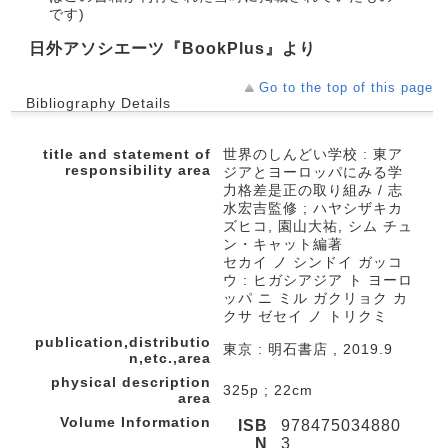
です)
日外アソシエーツ『BookPlus』より
Go to the top of this page
Bibliography Details
title and statement of
世界のしんどい学校 : 東ア
responsibility area
ジアとヨーロッパにみる学
力格差是正の取り組み / 志
水宏吉監修 ; ハヤシザキカ
ズヒコ, 園山大祐, シム チュ
ン・キャット編著
セカイ ノ シンドイ ガッコ
ウ : ヒガシアジア ト ヨーロ
ッパ ニ ミル ガクリョク カ
クサ ゼセイ ノ トリクミ
publication,distributio
東京 : 明石書店 , 2019.9
n,etc.,area
physical description
325p ; 22cm
area
Volume Information
ISB
978475034880
N
3