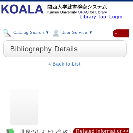
Library Top
Login
Catalog Search ▼
User Service ▼
≡
Bibliography Details
Back to List
Related Information<<
世界のしんどい学校 : 東アジアとヨーロッ