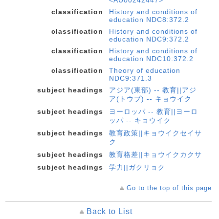
classification
History and conditions of
education NDC8:372.2
classification
History and conditions of
education NDC9:372.2
classification
History and conditions of
education NDC10:372.2
classification
Theory of education
NDC9:371.3
subject headings
アジア(東部) -- 教育||アジ
ア(トウブ) -- キョウイク
subject headings
ヨーロッパ -- 教育||ヨーロ
ッパ -- キョウイク
subject headings
教育政策||キョウイクセイサ
ク
subject headings
教育格差||キョウイクカクサ
subject headings
学力||ガクリョク
Go to the top of this page
Back to List