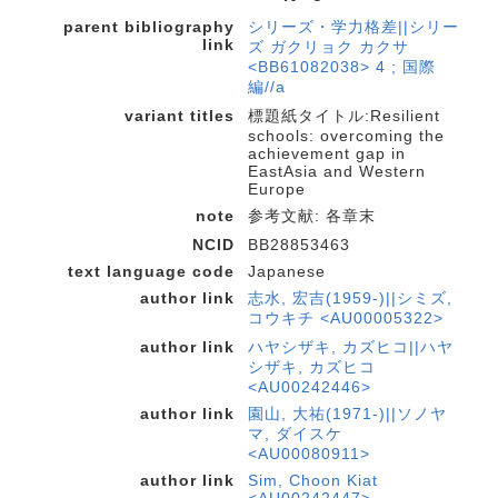
parent bibliography
シリーズ・学力格差||シリー
link
ズ ガクリョク カクサ
<BB61082038> 4 ; 国際
編//a
variant titles
標題紙タイトル:Resilient
schools: overcoming the
achievement gap in
EastAsia and Western
Europe
note
参考文献: 各章末
NCID
BB28853463
text language code
Japanese
author link
志水, 宏吉(1959-)||シミズ,
コウキチ <AU00005322>
author link
ハヤシザキ, カズヒコ||ハヤ
シザキ, カズヒコ
<AU00242446>
author link
園山, 大祐(1971-)||ソノヤ
マ, ダイスケ
<AU00080911>
author link
Sim, Choon Kiat
<AU00242447>