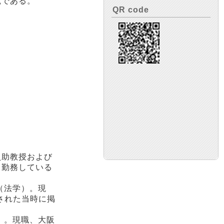
究である。
QR code
員助教授および
て勤務している
（法学）。現
された当時に掲
）。現職、大阪