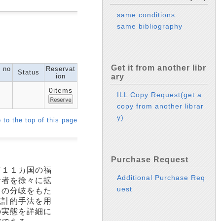
same conditions
same bibliography
Get it from another libr
l no
Reservat
Status
ion
ary
0items
ILL Copy Request(get a
copy from another librar
y)
 to the top of this page
Purchase Request
ア１１カ国の福
Additional Purchase Req
給者を徐々に拡
uest
この分岐をもた
統計的手法を用
の実態を詳細に