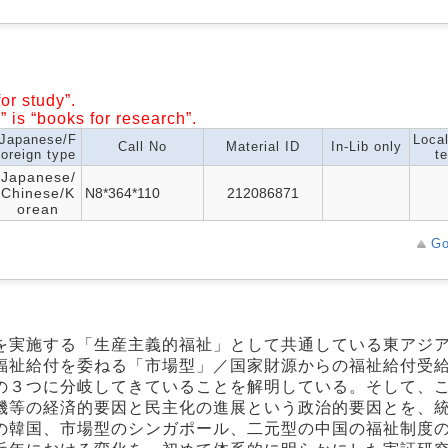
or study”.
” is “books for research”.
Japanese/F
Loca
Call No
Material ID
In-Lib only
oreign type
te
Japanese/
Chinese/K
N8*364*110
212086871
orean
Go
を実施する「生産主義的福祉」として共通している東アジ
福祉給付を委ねる「市場型」／国家財源からの福祉給付受
の３つに分岐してきていることを解明している。そして、
機等の経済的要因と民主化の進展という政治的要因とを、
の韓国、市場型のシンガポール、二元型の中国の福祉制度