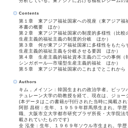
分析している。東アジアにおける福祉レジームの
Contents
第１章 東アジア福祉国家への視座（東アジア福
本書の概要 ほか）
第２章 東アジア福祉国家の制度的多様性（比較
生産主義的福祉主義の制度的分岐 ほか）
第３章 何が東アジア福祉国家に多様性をもたら
生産主義的福祉主義を分岐させる要因 ほか）
第４章 生産主義的福祉資本主義の三つの事例（
シンガポール―市場型生産主義的福祉 ほか）
第５章 東アジア福祉国家のこれまでとこれから
Authors
キム，メイソン：韓国生まれの政治学者。ピッツ
テュレーン大学の助教授を経て、現在は、ジョー
(本データはこの書籍が刊行された当時に掲載され
阿部 昌樹：生年、１９５９年群馬県生まれ。学
職、大阪市立大学都市研究プラザ所長・大学院法
載されていたものです)
全 泓奎：生年、１９６９年ソウル市生まれ。学