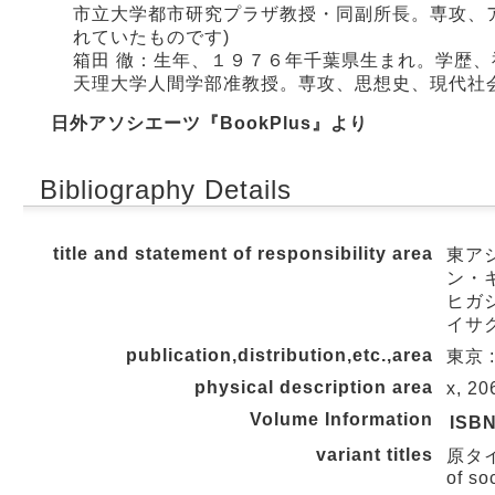
市立大学都市研究プラザ教授・同副所長。専攻、
れていたものです)
箱田 徹：生年、１９７６年千葉県生まれ。学歴
天理大学人間学部准教授。専攻、思想史、現代社会
日外アソシエーツ『BookPlus』より
Bibliography Details
title and statement of responsibility area
東ア
ン・
ヒガシ
イサク
publication,distribution,etc.,area
東京 :
physical description area
x, 20
Volume Information
ISB
variant titles
原タイトル
of so