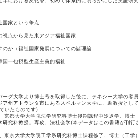
近年における変化を、初めて体系的に明らかにした実証研
祉国家という争点
の視点から見た東アジア福祉国家
すのか（福祉国家発展についての諸理論
韓国―包摂型生産主義的福祉
バーグ大学より博士号を取得した後に、テネシー大学の客
ジア州アトランタ市にあるスペルマン大学に、助教授とし
ていたものです)
歴、京都大学大学院法学研究科博士後期課程中途退学、博士
学研究科教授。専攻、法社会学(本データはこの書籍が刊行
歴、東京大学大学院工学系研究科博士課程修了、博士（工学