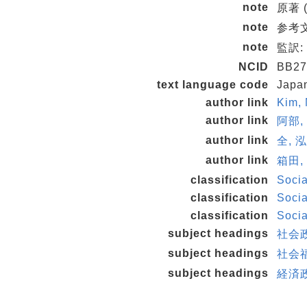
note
原著 (
note
参考文献
note
監訳:
NCID
BB27
text language code
Japa
author link
Kim,
author link
阿部, 
author link
全, 泓
author link
箱田, 
classification
Socia
classification
Socia
classification
Socia
subject headings
社会
subject headings
社会福
subject headings
経済政