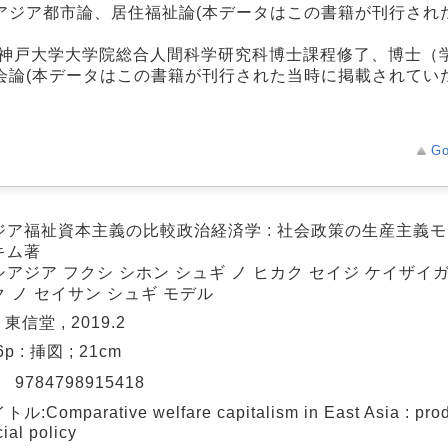
アジア都市論、居住福祉論(本データはこの書籍が刊行され
、神戸大学大学院総合人間科学研究科博士課程修了、博士（
論(本データはこの書籍が刊行された当時に掲載されていた
Go
ジア福祉資本主義の比較政治経済学 : 社会政策の生産主義モデ
キム著
アジア フクシ シホン シュギ ノ ヒカク セイジ ケイザイガク
 ノ セイサン シュギ モデル
 東信堂 , 2019.2
6p : 挿図 ; 21cm
N
9784798915418
:Comparative welfare capitalism in East Asia : prod
cial policy