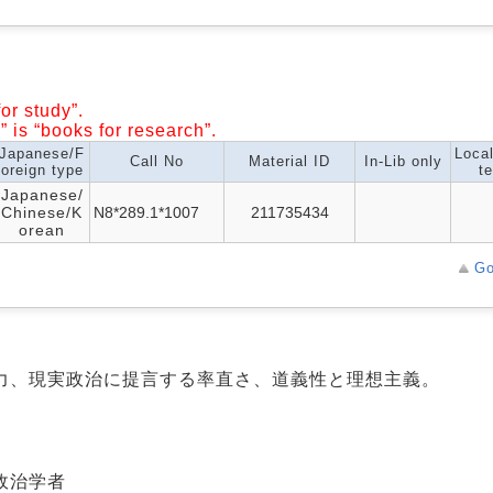
or study”.
” is “books for research”.
Japanese/F
Loca
Call No
Material ID
In-Lib only
oreign type
te
Japanese/
Chinese/K
N8*289.1*1007
211735434
orean
Go
力、現実政治に提言する率直さ、道義性と理想主義。
政治学者