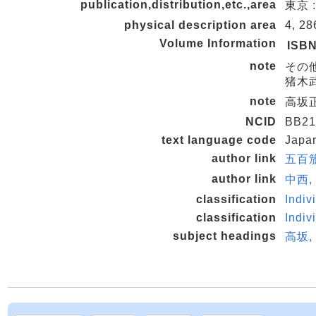
publication,distribution,etc.,area
東京 
physical description area
4, 28
Volume Information
ISB
note
その他
猪木武
note
高坂正
NCID
BB21
text language code
Japa
author link
五百籏
author link
中西, 
classification
Indiv
classification
Indiv
subject headings
高坂,