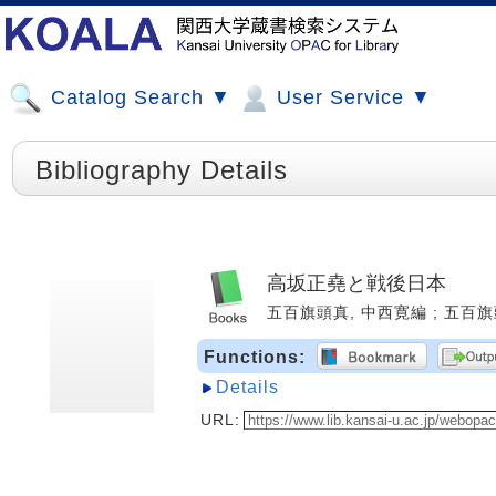
Catalog Search ▼
User Service ▼
Bibliography Details
高坂正堯と戦後日本
五百旗頭真, 中西寛編 ; 五百旗頭真 
Functions:
Details
URL: