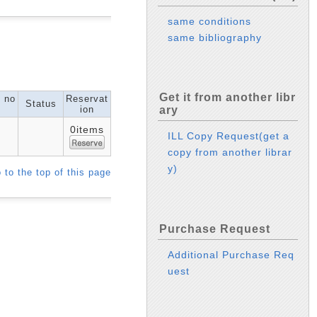
same conditions
same bibliography
Get it from another libr
l no
Reservat
Status
ion
ary
0items
ILL Copy Request(get a
copy from another librar
y)
 to the top of this page
Purchase Request
Additional Purchase Req
uest