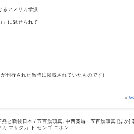
けるアメリカ学派
力」に魅せられて
）
籍が刊行された当時に掲載されていたものです)
Go
堯と戦後日本 / 五百旗頭真, 中西寛編 ; 五百旗頭真 [ほか] 
カ マサタカ ト センゴ ニホン