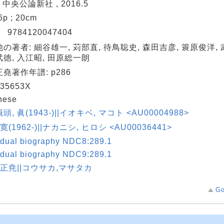
: 中央公論新社 , 2016.5
6p ; 20cm
N
9784120047404
の著者: 細谷雄一, 苅部直, 待鳥聡史, 森田吉彦, 簑原俊洋, 
徳, 入江昭, 田原総一朗
堯著作年譜: p286
35653X
nese
頭, 眞(1943-)||イオキベ, マコト <AU00004988>
寛(1962-)||ナカニシ, ヒロシ <AU00036441>
idual biography NDC8:289.1
idual biography NDC9:289.1
 正尭||コウサカ,マサタカ
Go