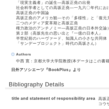
「現実主義者」の誕生―高坂正堯の出発
社会科学者としての高坂正堯―一九六〇年代にお
高坂正堯の中国論
高坂正堯のアメリカ観―その「多様性」と「復元
二つのメディア変革期と高坂正堯
権力政治のアンチノミー―高坂正堯の日本外交論
第２部（高坂先生の思い出と『一億の日本人』
半世紀前のハーヴァード、知識人の小さな共同体
「サンデープロジェクト」時代の高坂さん）
Authors
中西 寛：京都大学大学院教授(本データはこの書
日外アソシエーツ『BookPlus』より
Bibliography Details
title and statement of responsibility area
高坂正
コウサ