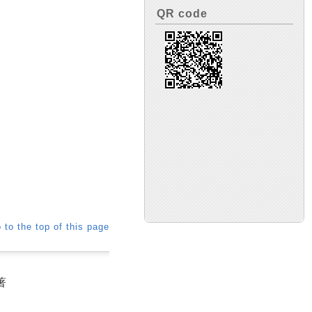
QR code
 to the top of this page
著