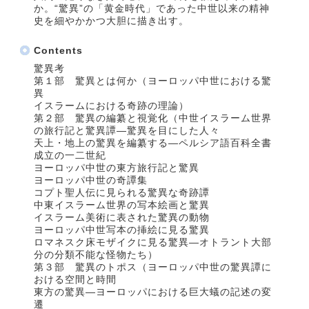
か。“驚異”の「黄金時代」であった中世以来の精神
史を細やかかつ大胆に描き出す。
Contents
驚異考
第１部 驚異とは何か（ヨーロッパ中世における驚
異
イスラームにおける奇跡の理論）
第２部 驚異の編纂と視覚化（中世イスラーム世界
の旅行記と驚異譚―驚異を目にした人々
天上・地上の驚異を編纂する―ペルシア語百科全書
成立の一二世紀
ヨーロッパ中世の東方旅行記と驚異
ヨーロッパ中世の奇譚集
コプト聖人伝に見られる驚異な奇跡譚
中東イスラーム世界の写本絵画と驚異
イスラーム美術に表された驚異の動物
ヨーロッパ中世写本の挿絵に見る驚異
ロマネスク床モザイクに見る驚異―オトラント大部
分の分類不能な怪物たち）
第３部 驚異のトポス（ヨーロッパ中世の驚異譚に
おける空間と時間
東方の驚異―ヨーロッパにおける巨大蟻の記述の変
遷