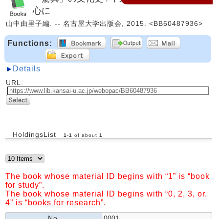
心に
山中由里子編. -- 名古屋大学出版会, 2015. <BB60487936>
Functions:
Details
URL:
HoldingsList
1
-
1
of about
1
The book whose material ID begins with “1” is “book
for study”.
The book whose material ID begins with “0, 2, 3, or,
4” is “books for research”.
No.
0001