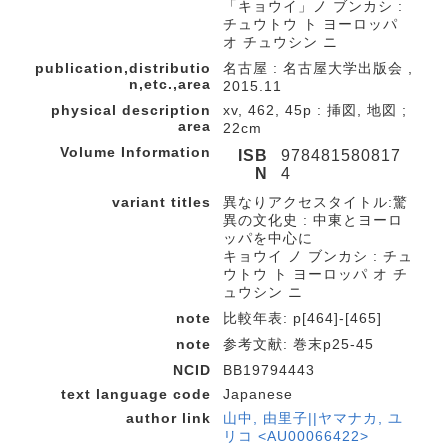
「キョウイ」ノ ブンカシ :
チュウトウ ト ヨーロッパ
オ チュウシン ニ
publication,distributio
名古屋 : 名古屋大学出版会 ,
n,etc.,area
2015.11
physical description
xv, 462, 45p : 挿図, 地図 ;
area
22cm
Volume Information
ISB
978481580817
N
4
variant titles
異なりアクセスタイトル:驚
異の文化史 : 中東とヨーロ
ッパを中心に
キョウイ ノ ブンカシ : チュ
ウトウ ト ヨーロッパ オ チ
ュウシン ニ
note
比較年表: p[464]-[465]
note
参考文献: 巻末p25-45
NCID
BB19794443
text language code
Japanese
author link
山中, 由里子||ヤマナカ, ユ
リコ <AU00066422>