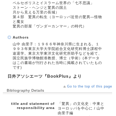
ペルセポリスとイスラーム世界の「七不思議」
ストーン・ヘンジと驚異の国土
月から見える万里の長城）
第４部 驚異の転生（ヨーロッパ近世の驚異―怪物
と魔女
驚異の部屋「ヴンダーカンマー」の時代）
Authors
山中 由里子：１９６６年神奈川県に生まれる。１
９９３年東京大学大学院総合文化研究科博士課程中
途退学。東京大学東洋文化研究所助手などを経て、
国立民族学博物館准教授、博士（学術）(本データ
はこの書籍が刊行された当時に掲載されていたもの
です)
日外アソシエーツ『BookPlus』より
Go to the top of this page
Bibliography Details
title and statement of
「驚異」の文化史 : 中東と
responsibility area
ヨーロッパを中心に / 山中
由里子編