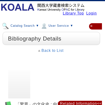
Library Top
Login
Catalog Search ▼
User Service ▼
≡
Bibliography Details
Back to List
Related Information<<
「驚異」の文化史 : 中東とヨーロッパを中