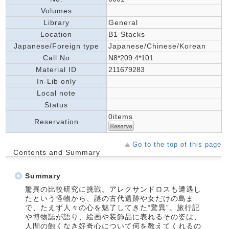
Volumes
Library
General
Location
B1 Stacks
Japanese/Foreign type
Japanese/Chinese/Korean
Call No
N8*209.4*101
Material ID
211679283
In-Lib only
Local note
Status
0items
Reservation
Go to the top of this page
Contents and Summary
Summary
驚異の比較研究に挑戦。アレクサンドロスも遭遇し
たという怪物から、謎の古代遺跡や女だけの島ま
で、たえず人々の心を魅了してきた“驚異”。旅行記
や博物誌が語り、絵画や装飾品に表れるその姿は、
人間の飽くなき好奇心について何を教えてくれるの