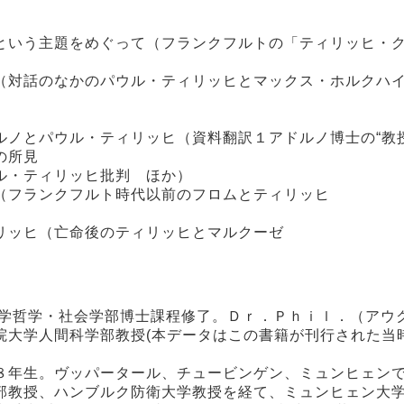
という主題をめぐって（フランクフルトの「ティリッヒ・
（対話のなかのパウル・ティリッヒとマックス・ホルクハ
）
ノとパウル・ティリッヒ（資料翻訳１アドルノ博士の“教
の所見
ル・ティリッヒ批判 ほか）
（フランクフルト時代以前のフロムとティリッヒ
）
リッヒ（亡命後のティリッヒとマルクーゼ
大学哲学・社会学部博士課程修了。Ｄｒ．Ｐｈｉｌ．（アウ
院大学人間科学部教授(本データはこの書籍が刊行された当
８年生。ヴッパータール、チュービンゲン、ミュンヒェン
部教授、ハンブルク防衛大学教授を経て、ミュンヒェン大