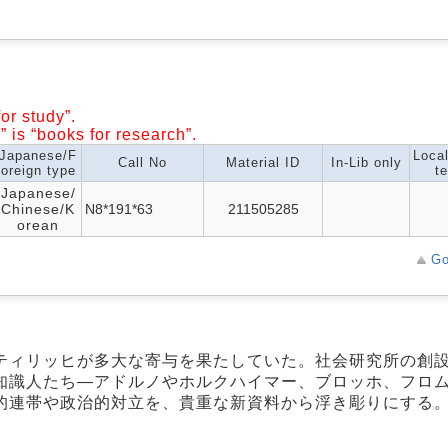
or study”.
” is “books for research”.
Japanese/F
Loca
Call No
Material ID
In-Lib only
oreign type
te
Japanese/
Chinese/K
N8*191*63
211505285
orean
Go
ティリッヒが多大な寄与を果たしていた。社会研究所の創
知識人たち―アドルノやホルクハイマー、ブロッホ、フロ
的連帯や政治的対立を、貴重な新資料から浮き彫りにする