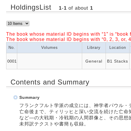
HoldingsList
1
-
1
of about
1
The book whose material ID begins with “1” is “book f
The book whose material ID begins with “0, 2, 3, or, 4
No.
Volumes
Library
Location
0001
General
B1 Stacks
Contents and Summary
Summary
フランクフルト学派の成立には、神学者パウル・
亡命後まで、ティリッヒと深い交流を続けた亡命
など―の大戦期・冷戦期の人間群像と、その思想
未邦訳テクストや書簡も収録。