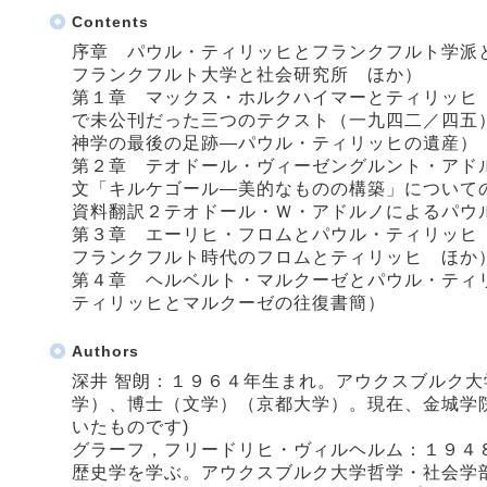
Contents
序章 パウル・ティリッヒとフランクフルト学派
フランクフルト大学と社会研究所 ほか）
第１章 マックス・ホルクハイマーとティリッヒ
で未公刊だった三つのテクスト（一九四二／四五
神学の最後の足跡―パウル・ティリッヒの遺産）
第２章 テオドール・ヴィーゼングルント・アドル
文「キルケゴール―美的なものの構築」について
資料翻訳２テオドール・Ｗ・アドルノによるパウ
第３章 エーリヒ・フロムとパウル・ティリッヒ
フランクフルト時代のフロムとティリッヒ ほか
第４章 ヘルベルト・マルクーゼとパウル・ティ
ティリッヒとマルクーゼの往復書簡）
Authors
深井 智朗：１９６４年生まれ。アウクスブルク
学）、博士（文学）（京都大学）。現在、金城学
いたものです)
グラーフ，フリードリヒ・ヴィルヘルム：１９４
歴史学を学ぶ。アウクスブルク大学哲学・社会学