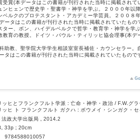
受賞(本データはこの書籍が刊行された当時に掲載されて
ュンヒェンで歴史学・聖書学・神学を学ぶ。２０００年以
ンベルクのプロテスタント・アカデミー学芸員。２００８
データはこの書籍が刊行された当時に掲載されていたもので
スター、ボン、ハイデルベルクで哲学・教育学・神学を学
教教育の教授。ドイツ・パウル・ティリッヒ協会理事(本デ
学科助教、聖学院大学学生相談室室長補佐・カウンセラー。
ータはこの書籍が刊行された当時に掲載されていたものです
Go
ッヒとフランクフルト学派 : 亡命・神学・政治 / F.W.グ
リッヒ ト フランクフルト ガクハ : ボウメイ・シンガク・
: 法政大学出版局 , 2014.2
3, 33p ; 20cm
N
9784588010057