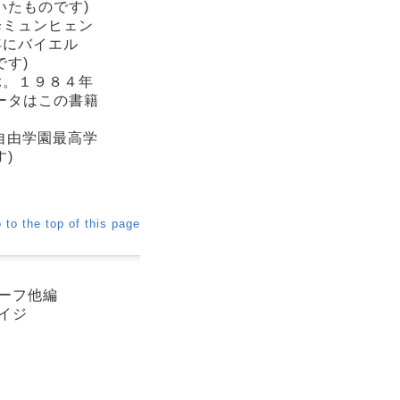
いたものです)
降ミュンヒェン
年にバイエル
す)
ぶ。１９８４年
ータはこの書籍
自由学園最高学
)
 to the top of this page
ラーフ他編
セイジ