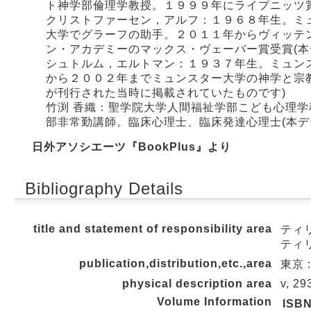
ト神学部倫理学教授。１９９９年にライプニッツ賞
クリストファーセン，アルフ：１９６８年生。ミ
大学でグラーフの助手。２０１１年からヴィッテ
ン・アカデミーのマックス・ヴェーバー賞受賞(本
シュトルム，エルトマン：１９３７年生。ミュン
から２００２年までミュンスター大学の神学と宗
が刊行された当時に掲載されていたものです)
竹渕 香織：聖学院大学人間福祉学部こども心理
部非常勤講師。臨床心理士、臨床発達心理士(本デ
日外アソシエーツ『BookPlus』より
Bibliography Details
title and statement of responsibility area
ティリ
ティ
publication,distribution,etc.,area
東京 
physical description area
v, 29
Volume Information
ISB