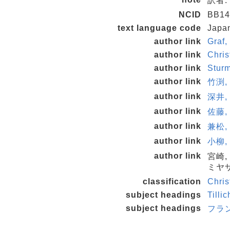
訳者:
NCID
BB14
text language code
Japa
author link
Graf,
author link
Chri
author link
Stur
author link
竹渕,
author link
深井, 
author link
佐藤, 
author link
兼松, 
author link
小柳, 
author link
宮崎,
ミヤザ
classification
Chris
subject headings
Tilli
subject headings
フラ