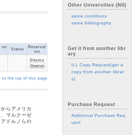
Other Universities (NII)
same conditions
same bibliography
l no
Reservat
Get it from another libr
Status
ion
ary
0items
ILL Copy Request(get a
copy from another librar
 to the top of this page
y)
Purchase Request
設からアメリカ
ム、マルクーゼ
Additional Purchase Req
。アドルノらの
uest