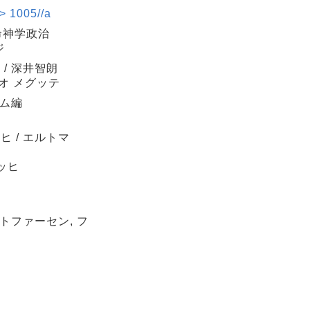
005//a
命神学政治
ジ
/ 深井智朗
オ メグッテ
ルム編
 / エルトマ
ッヒ
トファーセン, フ