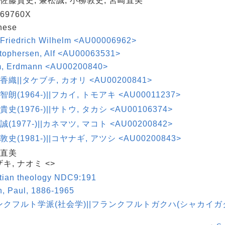
 佐藤貴史, 兼松誠, 小柳敦史, 宮崎直美
69760X
nese
 Friedrich Wilhelm <AU00006962>
stophersen, Alf <AU00063531>
m, Erdmann <AU00200840>
 香織||タケブチ, カオリ <AU00200841>
智朗(1964-)||フカイ, トモアキ <AU00011237>
貴史(1976-)||サトウ, タカシ <AU00106374>
誠(1977-)||カネマツ, マコト <AU00200842>
敦史(1981-)||コヤナギ, アツシ <AU00200843>
 直美
キ, ナオミ <>
tian theology NDC9:191
ch, Paul, 1886-1965
ンクフルト学派(社会学)||フランクフルトガクハ(シャカイガ