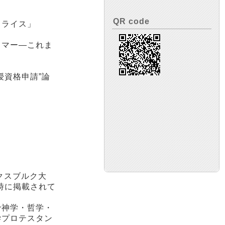
QR code
クライス」
イマー―これま
授資格申請”論
クスブルク大
時に掲載されて
で神学・哲学・
学プロテスタン