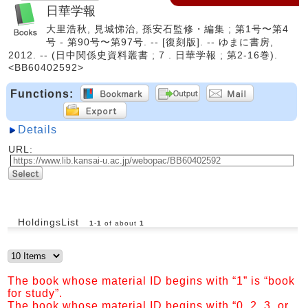
日華学報
大里浩秋, 見城悌治, 孫安石監修・編集 ; 第1号〜第4
号 - 第90号〜第97号. -- [復刻版]. -- ゆまに書房,
2012. -- (日中関係史資料叢書 ; 7 . 日華学報 ; 第2-16巻).
<BB60402592>
Functions:
Details
URL:
HoldingsList
1
-
1
of about
1
The book whose material ID begins with “1” is “book
for study”.
The book whose material ID begins with “0, 2, 3, or,