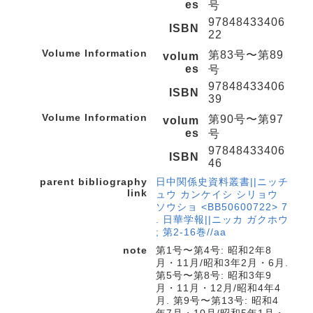
es
号
97848433406
ISBN
22
Volume Information
第83号〜第89
volum
es
号
97848433406
ISBN
39
Volume Information
第90号〜第97
volum
es
号
97848433406
ISBN
46
parent bibliography
日中関係史資料叢書||ニッチ
link
ュウ カンケイシ シリョウ
ソウショ <BB50600722> 7
. 日華学報||ニッカ ガクホウ
; 第2-16巻//aa
note
第1号〜第4号: 昭和2年8
月・11月/昭和3年2月・6月.
第5号〜第8号: 昭和3年9
月・11月・12月/昭和4年4
月. 第9号〜第13号: 昭和4
年7月・10月/昭和5年1月・