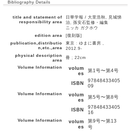
Bibliography Details
title and statement of
日華学報 / 大里浩秋, 見城悌
responsibility area
治, 孫安石監修・編集
ニッカ ガクホウ
edition area
[復刻版]
publication,distributio
東京 : ゆまに書房 ,
n,etc.,area
2012.9-
physical description
冊 ; 22cm
area
Volume Information
volum
第1号〜第4号
es
97848433405
ISBN
09
Volume Information
volum
第5号〜第8号
es
97848433405
ISBN
16
Volume Information
第9号〜第13
volum
es
号