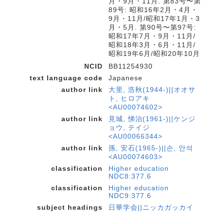
月・9月・11月. 第83号〜第
89号: 昭和16年2月・4月・
9月・11月/昭和17年1月・3
月・5月. 第90号〜第97号:
昭和17年7月・9月・11月/
昭和18年3月・6月・11月/
昭和19年6月/昭和20年10月
NCID
BB11254930
text language code
Japanese
author link
大里, 浩秋(1944-)||オオサ
ト, ヒロアキ
<AU00074602>
author link
見城, 悌治(1961-)||ケンジ
ョウ, テイジ
<AU00066344>
author link
孫, 安石(1965-)||손, 안석
<AU00074603>
classification
Higher education
NDC8:377.6
classification
Higher education
NDC9:377.6
subject headings
日華学会||ニッカガッカイ