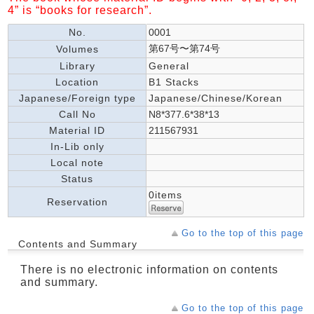
4” is “books for research”.
No.
0001
第67号〜第74号
Volumes
Library
General
Location
B1 Stacks
Japanese/Foreign type
Japanese/Chinese/Korean
Call No
N8*377.6*38*13
Material ID
211567931
In-Lib only
Local note
Status
0items
Reservation
Go to the top of this page
Contents and Summary
There is no electronic information on contents
and summary.
Go to the top of this page