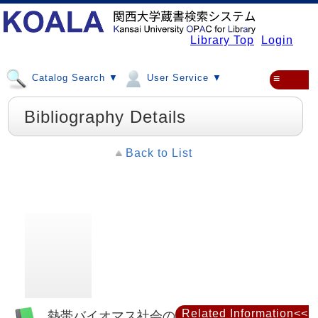
Library Top
Login
Catalog Search ▼
User Service ▼
≡
Bibliography Details
Back to List
Related Information<<
熱帯バイオマス社会の再生 : インドネシア