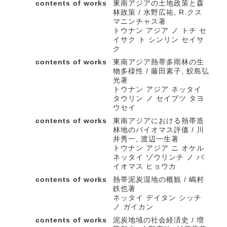
contents of works
東南アジアの土地政策と森
林政策 / 水野広祐, R.クス
マニンチャス著
トウナン アジア ノ トチ セ
イサク ト シンリン セイサ
ク
contents of works
東南アジア熱帯多雨林の生
物多様性 / 藤田素子, 鮫島弘
光著
トウナン アジア ネッタイ
タウリン ノ セイブツ タヨ
ウセイ
contents of works
東南アジアにおける熱帯造
林地のバイオマス評価 / 川
井秀一, 渡辺一生著
トウナン アジア ニ オケル
ネッタイ ゾウリンチ ノ バ
イオマス ヒョウカ
contents of works
熱帯泥炭湿地の概観 / 嶋村
鉄也著
ネッタイ デイタン シッチ
ノ ガイカン
contents of works
泥炭地域の社会経済史 / 増