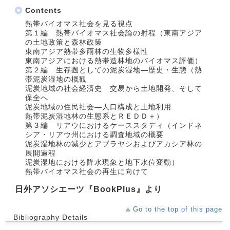
Contents
熱帯バイオマス社会を見る視点
第１編 熱帯バイオマス社会論の射程（東南アジア
の土地政策と森林政策
東南アジア熱帯多雨林の生物多様性
東南アジアにおける熱帯造林地のバイオマス評価）
第２編 生存圏としての泥炭湿地―歴史・生態（熱
帯泥炭湿地の概観
泥炭地域の社会経済史 交易から土地開発、そして
保全へ
泥炭地域の住民社会―人口構成と土地利用
熱帯泥炭湿地林の生態系とＲＥＤＤ＋）
第３編 リアウにおけるケーススタディ（インドネ
シア・リアウ州における調査地域の概要
泥炭湿地林の減少とアブラヤシおよびアカシア林の
展開過程
泥炭湿地における降水現象と地下水位変動）
熱帯バイオマス社会の再生に向けて
日外アソシエーツ『BookPlus』より
Go to the top of this page
Bibliography Details