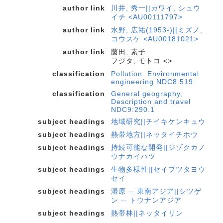
author link
川井, 秀一||カワイ, シュウ
イチ <AU00111797>
author link
水野, 広祐(1953-)||ミズノ,
コウスケ <AU00181021>
author link
藤田, 素子
フジタ, モトコ <>
classification
Pollution. Environmental
engineering NDC8:519
classification
General geography,
Description and travel
NDC9:290.1
subject headings
地域研究||チイキケンキュウ
subject headings
熱帯地方||ネッタイチホウ
subject headings
持続可能な開発||ジゾクカノ
ウナカイハツ
subject headings
生物多様性||セイブツタヨウ
セイ
subject headings
湿原 -- 東南アジア||シツゲ
ン -- トウナンアジア
subject headings
熱帯林||ネッタイリン