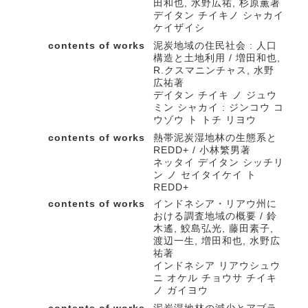
田和也, 水野広祐, 杉原薫著
デイタン チイキノ シャカイ
ケイザイシ
contents of works
泥炭地域の住民社会 : 人口
構造と土地利用 / 増田和也,
R.クスマニンチャス, 水野
広祐著
デイタン チイキ ノ ジュウ
ミン シャカイ : ジンコウ コ
ウゾウ ト トチ リヨウ
contents of works
熱帯泥炭湿地林の生態系と
REDD+ / 小林繁男著
ネッタイ デイタン シッチリ
ン ノ セイタイケイ ト
REDD+
contents of works
インドネシア・リアウ州に
おける調査地域の概要 / 鈴
木遙, 鮫島弘光, 藤田素子,
渡辺一生, 増田和也, 水野広
祐著
インドネシア リアウシュウ
ニ オケル チョウサ チイキ
ノ ガイヨウ
contents of works
泥炭湿地林の減少とアブラ