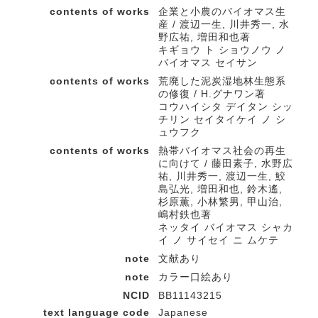
contents of works
企業と小農のバイオマス生
産 / 渡辺一生, 川井秀一, 水
野広祐, 増田和也著
キギョウ ト ショウノウ ノ
バイオマス セイサン
contents of works
荒廃した泥炭湿地林生態系
の修復 / H.グナワン著
コウハイシタ デイタン シッ
チリン セイタイケイ ノ シ
ュウフク
contents of works
熱帯バイオマス社会の再生
に向けて / 藤田素子, 水野広
祐, 川井秀一, 渡辺一生, 鮫
島弘光, 増田和也, 鈴木遙,
杉原薫, 小林繁男, 甲山治,
嶋村鉄也著
ネッタイ バイオマス シャカ
イ ノ サイセイ ニ ムケテ
note
文献あり
note
カラー口絵あり
NCID
BB11143215
text language code
Japanese