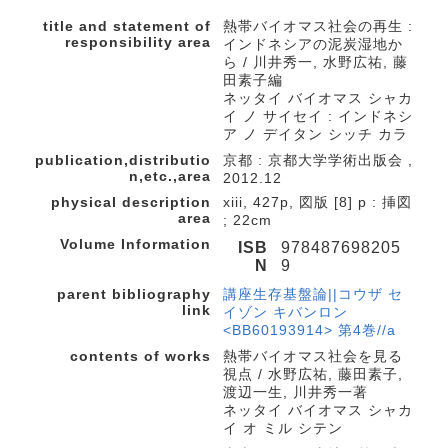
title and statement of
熱帯バイオマス社会の再生 :
responsibility area
インドネシアの泥炭湿地か
ら / 川井秀一, 水野広祐, 藤
田素子編
ネッタイ バイオマス シャカ
イ ノ サイセイ : インドネシ
ア ノ デイタン シッチ カラ
publication,distributio
京都 : 京都大学学術出版会 ,
n,etc.,area
2012.12
physical description
xiii, 427p, 図版 [8] p : 挿図
area
; 22cm
Volume Information
ISB
978487698205
N
9
parent bibliography
講座生存基盤論||コウザ セ
link
イゾン キバンロン
<BB60193914> 第4巻//a
contents of works
熱帯バイオマス社会を見る
視点 / 水野広祐, 藤田素子,
渡辺一生, 川井秀一著
ネッタイ バイオマス シャカ
イ オ ミル シテン