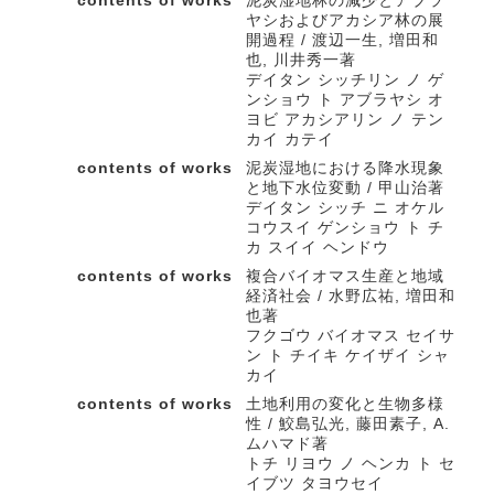
ヤシおよびアカシア林の展
開過程 / 渡辺一生, 増田和
也, 川井秀一著
デイタン シッチリン ノ ゲ
ンショウ ト アブラヤシ オ
ヨビ アカシアリン ノ テン
カイ カテイ
contents of works
泥炭湿地における降水現象
と地下水位変動 / 甲山治著
デイタン シッチ ニ オケル
コウスイ ゲンショウ ト チ
カ スイイ ヘンドウ
contents of works
複合バイオマス生産と地域
経済社会 / 水野広祐, 増田和
也著
フクゴウ バイオマス セイサ
ン ト チイキ ケイザイ シャ
カイ
contents of works
土地利用の変化と生物多様
性 / 鮫島弘光, 藤田素子, A.
ムハマド著
トチ リヨウ ノ ヘンカ ト セ
イブツ タヨウセイ