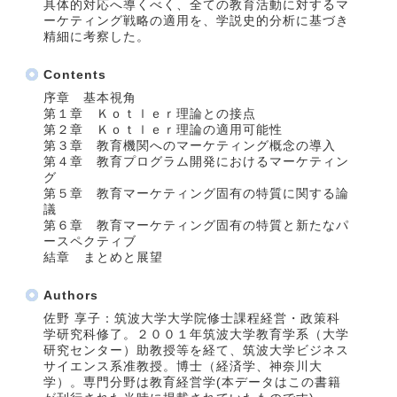
具体的対応へ導くべく、全ての教育活動に対するマ
ーケティング戦略の適用を、学説史的分析に基づき
精細に考察した。
Contents
序章 基本視角
第１章 Ｋｏｔｌｅｒ理論との接点
第２章 Ｋｏｔｌｅｒ理論の適用可能性
第３章 教育機関へのマーケティング概念の導入
第４章 教育プログラム開発におけるマーケティン
グ
第５章 教育マーケティング固有の特質に関する論
議
第６章 教育マーケティング固有の特質と新たなパ
ースペクティブ
結章 まとめと展望
Authors
佐野 享子：筑波大学大学院修士課程経営・政策科
学研究科修了。２００１年筑波大学教育学系（大学
研究センター）助教授等を経て、筑波大学ビジネス
サイエンス系准教授。博士（経済学、神奈川大
学）。専門分野は教育経営学(本データはこの書籍