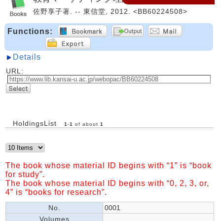
佐野享子著. -- 東信堂, 2012. <BB60224508>
Functions:
Details
URL:
HoldingsList
1
-
1
of about
1
The book whose material ID begins with “1” is “book
for study”.
The book whose material ID begins with “0, 2, 3, or,
4” is “books for research”.
No.
0001
Volumes