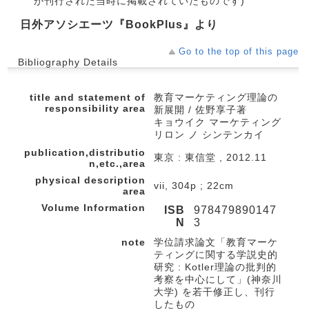
が刊行された当時に掲載されていたものです)
日外アソシエーツ『BookPlus』より
Go to the top of this page
Bibliography Details
title and statement of
教育マーケティング理論の
responsibility area
新展開 / 佐野享子著
キョウイク マーケティング
リロン ノ シンテンカイ
publication,distributio
東京 : 東信堂 , 2012.11
n,etc.,area
physical description
vii, 304p ; 22cm
area
Volume Information
ISB
978479890147
N
3
note
学位請求論文「教育マーケ
ティングに関する学説史的
研究 : Kotler理論の批判的
考察を中心にして」(神奈川
大学) を若干修正し、刊行
したもの