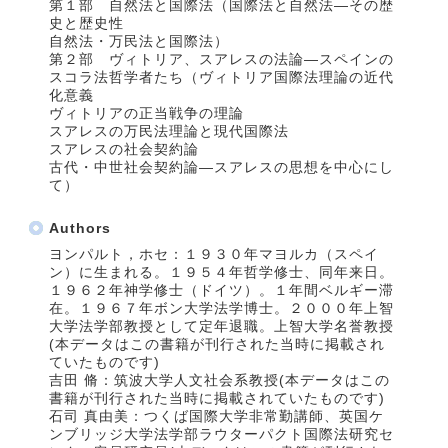
第１部 自然法と国際法（国際法と自然法―その歴
史と歴史性
自然法・万民法と国際法）
第２部 ヴィトリア、スアレスの法論―スペインの
スコラ法哲学者たち（ヴィトリア国際法理論の近代
化意義
ヴィトリアの正当戦争の理論
スアレスの万民法理論と現代国際法
スアレスの社会契約論
古代・中世社会契約論―スアレスの思想を中心にし
て）
Authors
ヨンパルト，ホセ：１９３０年マヨルカ（スペイ
ン）に生まれる。１９５４年哲学修士、同年来日。
１９６２年神学修士（ドイツ）。１年間ベルギー滞
在。１９６７年ボン大学法学博士。２０００年上智
大学法学部教授として定年退職。上智大学名誉教授
(本データはこの書籍が刊行された当時に掲載され
ていたものです)
吉田 脩：筑波大学人文社会系教授(本データはこの
書籍が刊行された当時に掲載されていたものです)
石司 真由美：つくば国際大学非常勤講師、英国ケ
ンブリッジ大学法学部ラウターパクト国際法研究セ