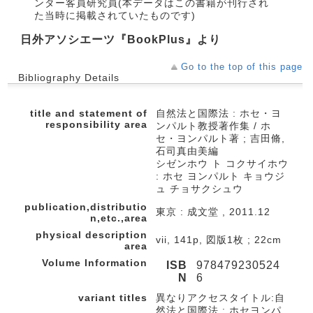
ンター客員研究員(本データはこの書籍が刊行され
た当時に掲載されていたものです)
日外アソシエーツ『BookPlus』より
Go to the top of this page
Bibliography Details
title and statement of
自然法と国際法 : ホセ・ヨ
responsibility area
ンパルト教授著作集 / ホ
セ・ヨンパルト著 ; 吉田脩,
石司真由美編
シゼンホウ ト コクサイホウ
: ホセ ヨンパルト キョウジ
ュ チョサクシュウ
publication,distributio
東京 : 成文堂 , 2011.12
n,etc.,area
physical description
vii, 141p, 図版1枚 ; 22cm
area
Volume Information
ISB
978479230524
N
6
variant titles
異なりアクセスタイトル:自
然法と国際法 : ホセヨンパ