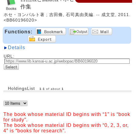
作集
ホセ・ヨンパルト著 ; 吉田脩, 石司真由美編. -- 成文堂, 2011.
<BB60196020>
Functions:
Details
URL:
HoldingsList
1
-
1
of about
1
The book whose material ID begins with “1” is “book
for study”.
The book whose material ID begins with “0, 2, 3, or,
4” is “books for research”.