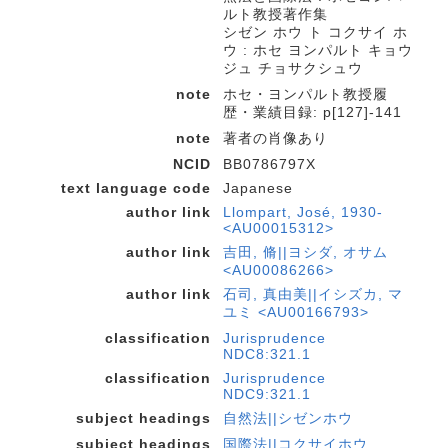
ルト教授著作集
シゼン ホウ ト コクサイ ホ
ウ : ホセ ヨンパルト キョウ
ジュ チョサクシュウ
note
ホセ・ヨンパルト教授履
歴・業績目録: p[127]-141
note
著者の肖像あり
NCID
BB0786797X
text language code
Japanese
author link
Llompart, José, 1930-
<AU00015312>
author link
吉田, 脩||ヨシダ, オサム
<AU00086266>
author link
石司, 真由美||イシズカ, マ
ユミ <AU00166793>
classification
Jurisprudence
NDC8:321.1
classification
Jurisprudence
NDC9:321.1
subject headings
自然法||シゼンホウ
subject headings
国際法||コクサイホウ