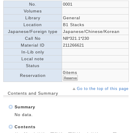
No.
0001
Volumes
Library
General
Location
B1 Stacks
Japanese/Foreign type
Japanese/Chinese/Korean
Call No
N8*321.1*230
Material ID
211266621
In-Lib only
Local note
Status
0items
Reservation
Go to the top of this page
Contents and Summary
Summary
No data.
Contents