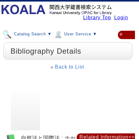
Library Top
Login
Catalog Search ▼
User Service ▼
≡
Bibliography Details
Back to List
Related Information<<
自然法と国際法 : ホセ・ヨンパルト教授著