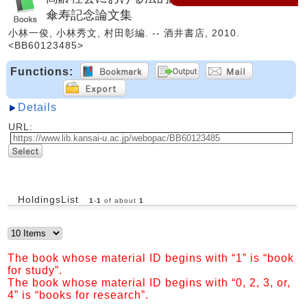
傘寿記念論文集
小林一俊, 小林秀文, 村田彰編. -- 酒井書店, 2010.
<BB60123485>
Functions:
Details
URL:
HoldingsList
1
-
1
of about
1
The book whose material ID begins with “1” is “book
for study”.
The book whose material ID begins with “0, 2, 3, or,
4” is “books for research”.