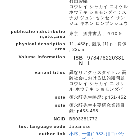
村田彰編
コウレイ シャカイ ニオケル
ホウテキ ショモンダイ : ス
ナガ ジュン センセイ サン
ジュ キネン ロンブンシュウ
publication,distributio
東京 : 酒井書店 , 2010.9
n,etc.,area
physical description
11, 458p, 図版 [1] p : 肖像
area
; 22cm
Volume Information
ISB
978478220381
N
1
variant titles
異なりアクセスタイトル:高
齢社会における法的諸問題
コウレイ シャカイ ニ オケ
ル ホウテキ ショモンダイ
note
須永醇先生略歴: p451-452
note
須永醇先生主要研究業績目
録: p453-458
NCID
BB03381772
text language code
Japanese
author link
小林, 一俊(1933-)||コバヤ