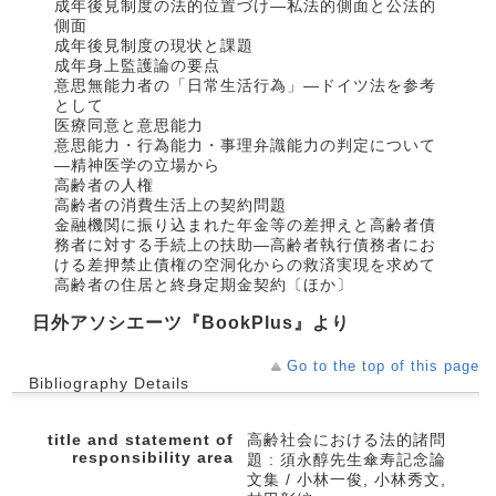
成年後見制度の法的位置づけ―私法的側面と公法的
側面
成年後見制度の現状と課題
成年身上監護論の要点
意思無能力者の「日常生活行為」―ドイツ法を参考
として
医療同意と意思能力
意思能力・行為能力・事理弁識能力の判定について
―精神医学の立場から
高齢者の人権
高齢者の消費生活上の契約問題
金融機関に振り込まれた年金等の差押えと高齢者債
務者に対する手続上の扶助―高齢者執行債務者にお
ける差押禁止債権の空洞化からの救済実現を求めて
高齢者の住居と終身定期金契約〔ほか〕
日外アソシエーツ『BookPlus』より
Go to the top of this page
Bibliography Details
title and statement of
高齢社会における法的諸問
responsibility area
題 : 須永醇先生傘寿記念論
文集 / 小林一俊, 小林秀文,