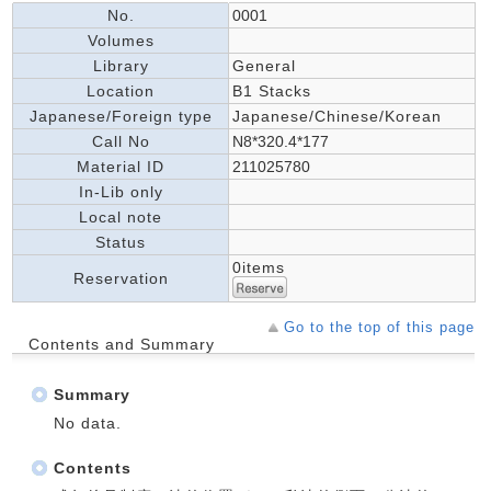
No.
0001
Volumes
Library
General
Location
B1 Stacks
Japanese/Foreign type
Japanese/Chinese/Korean
Call No
N8*320.4*177
Material ID
211025780
In-Lib only
Local note
Status
0items
Reservation
Go to the top of this page
Contents and Summary
Summary
No data.
Contents