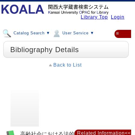
Library Top
Login
Catalog Search ▼
User Service ▼
≡
Bibliography Details
Back to List
Related Information<<
高齢社会における法的諸問題 : 須永醇先生