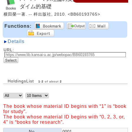
ダイム的基礎
横田榮一著. -- 梓出版社, 2010. <BB60193765>
Functions:
Details
URL:
HoldingsList
1
-
2
of about
2
The book whose material ID begins with “1” is “book
for study”.
The book whose material ID begins with “0, 2, 3, or,
4” is “books for research”.
No.
0001