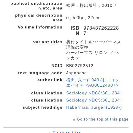
publication,distributio
松戸 : 梓出版社 , 2010.7
n,etc.,area
physical description
ix, 529p ; 22cm
area
Volume Information
ISB
978487262228
N
7
variant titles
奥付タイトル:ハーバーマス
理論の変換
ハーバーマス リロン ノ ヘ
ンカン
NCID
BB02792512
text language code
Japanese
author link
横田, 栄一(1949-)||ヨコタ,
エイイチ <AU00124907>
classification
Sociology NDC8:361.234
classification
Sociology NDC9:361.234
subject headings
Habermas, Jurgen(1929-)
Go to the top of this page