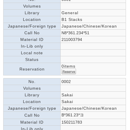
Volumes
Library
General
Location
B1 Stacks
Japanese/Foreign type
Japanese/Chinese/Korean
Call No
N8*361.234*51
Material ID
211003794
In-Lib only
Local note
Status
0items
Reservation
No.
0002
Volumes
Library
Sakai
Location
Sakai
Japanese/Foreign type
Japanese/Chinese/Korean
B*361.23*ヨ
Call No
Material ID
150211783
In-Lib only