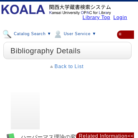
Library Top
Login
Catalog Search ▼
User Service ▼
≡
Bibliography Details
Back to List
Related Information<<
ハーバーマス理論の変換 : 批判理論のパラ