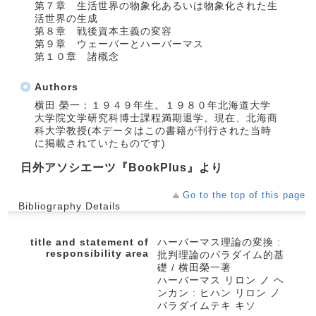
第７章 生活世界の物象化あるいは物象化された生
活世界の生成
第８章 戦後資本主義の変容
第９章 ウェーバーとハーバーマス
第１０章 諸概念
Authors
横田 榮一：１９４９年生。１９８０年北海道大学
大学院文学研究科博士課程満期退学。現在、北海商
科大学教授(本データはこの書籍が刊行された当時
に掲載されていたものです)
日外アソシエーツ『BookPlus』より
Go to the top of this page
Bibliography Details
title and statement of
ハーバーマス理論の変換 :
responsibility area
批判理論のパラダイム的基
礎 / 横田榮一著
ハーバーマス リロン ノ ヘ
ンカン : ヒハン リロン ノ
パラダイムテキ キソ