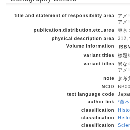
title and statement of responsibility area
アメ
アメ
publication,distribution,etc.,area
東京 :
physical description area
312, 
Volume Information
ISB
variant titles
標題紙タ
variant titles
異な
アメ
note
参考文
NCID
BB00
text language code
Japa
author link
*藤本
classification
Histo
classification
Histo
classification
Scie