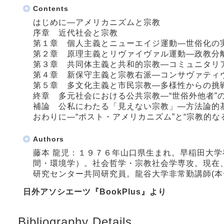
Contents
はじめに―アメリカニズムと宗教
序章 近代社会と宗教
第１章 個人主義とニューエイジ運動―世俗化の
第２章 原理主義とリヴァイヴァル運動―政教分
第３章 共同体主義と共和的宗教―コミュニタリ
第４章 新保守主義と宗教右派―コンサヴァティ
第５章 多文化主義と市民宗教―多様性からの挑
終章 多元社会における公共宗教―“世俗外他者”
補論 公私にわたる「見えない宗教」―方法論的
おわりに―“ポスト・アメリカニズム”と“宗教的な
Authors
藤本 龍児：１９７６年山口県生まれ。早稲田大
間・環境学）。社会哲学・宗教社会学専攻。現在
研究センター共同研究員。龍谷大学非常勤講師(本
日外アソシエーツ『BookPlus』より
Bibliography Details