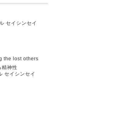
ケル セイシンセイ
the lost others
る精神性
ケル セイシンセイ