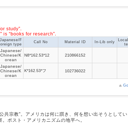
or study”.
” is “books for research”.
Japanese/F
Loca
Call No
Material ID
In-Lib only
oreign type
te
Japanese/
Chinese/K
N8*162.53*12
210866152
orean
Japanese/
K*162.53*フ
Chinese/K
102736022
orean
Go
公共宗教”。アメリカは何に躓き、何を想い出そうとして
察。ポスト・アメリカニズムの地平へ。