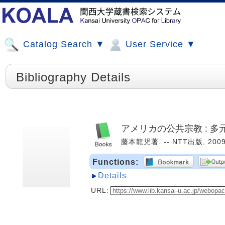
Catalog Search ▼
User Service ▼
Bibliography Details
アメリカの公共宗教 : 
藤本龍児著. -- NTT出版, 2009.
Functions:
Details
URL: