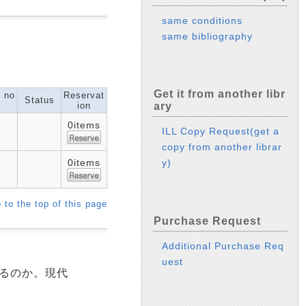
same conditions
same bibliography
Get it from another libr
l no
Reservat
Status
ion
ary
0items
ILL Copy Request(get a
copy from another librar
0items
y)
 to the top of this page
Purchase Request
Additional Purchase Req
uest
いるのか。現代