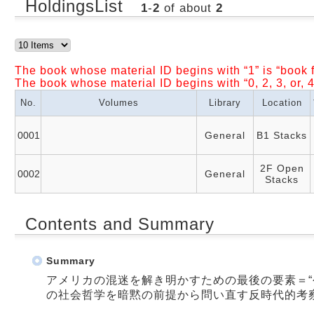
HoldingsList
1
-
2
of about
2
The book whose material ID begins with “1” is “book f
The book whose material ID begins with “0, 2, 3, or, 4
No.
Volumes
Library
Location
0001
General
B1 Stacks
2F Open
0002
General
Stacks
Contents and Summary
Summary
アメリカの混迷を解き明かすための最後の要素＝“
の社会哲学を暗黙の前提から問い直す反時代的考