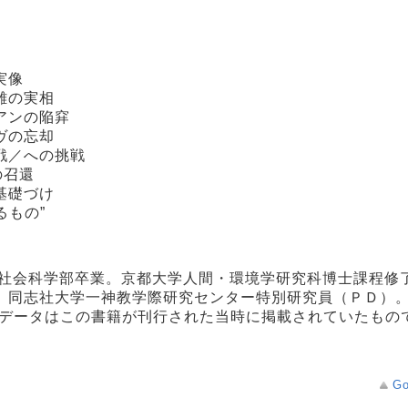
実像
離の実相
アンの陥穽
ヴの忘却
戦／への挑戦
の召還
基礎づけ
るもの”
学社会科学部卒業。京都大学人間・環境学研究科博士課程修
、同志社大学一神教学際研究センター特別研究員（ＰＤ）
データはこの書籍が刊行された当時に掲載されていたもので
Go