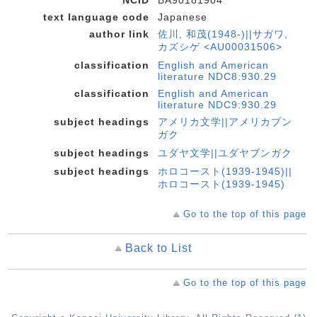
text language code
Japanese
author link
佐川, 和茂(1948-)||サガワ,
カズシゲ <AU00031506>
classification
English and American
literature NDC8:930.29
classification
English and American
literature NDC9:930.29
subject headings
アメリカ文学||アメリカブン
ガク
subject headings
ユダヤ文学||ユダヤブンガク
subject headings
ホロコースト(1939-1945)||
ホロコースト(1939-1945)
Go to the top of this page
Back to List
Go to the top of this page