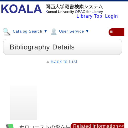
Library Top
Login
Catalog Search ▼
User Service ▼
≡
Bibliography Details
Back to List
Related Information<<
ホロコーストの影を生きて : ユダヤ系文学