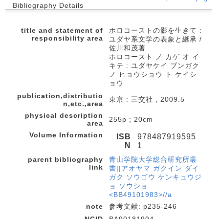
Bibliography Details
title and statement of
ホロコーストの影を生きて :
responsibility area
ユダヤ系文学の表象と継承 /
佐川和茂著
ホロコースト ノ カゲ オ イ
キテ : ユダヤケイ ブンガク
ノ ヒョウショウ ト ケイシ
ョウ
publication,distributio
東京 : 三交社 , 2009.5
n,etc.,area
physical description
255p ; 20cm
area
Volume Information
ISB
978487919595
N
1
parent bibliography
青山学院大学総合研究所叢
link
書||アオヤマ ガクイン ダイ
ガク ソウゴウ ケンキュウジ
ョ ソウショ
<BB49101983>//a
note
参考文献: p235-246
NCID
BA90181904