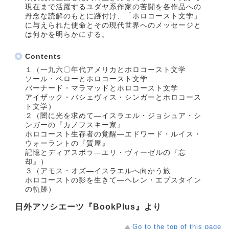
現在まで活躍するユダヤ系作家の苦闘を各作品への
丹念な読解のもとに跡付け、「ホロコースト文学」
に与えられた使命とその現代世界へのメッセージと
は何かを明らかにする。
Contents
１（一九六〇年代アメリカとホロコースト文学
ソール・ベローとホロコースト文学
バーナード・マラマッドとホロコースト文学
アイザック・バシェヴィス・シンガーとホロコース
ト文学）
２（闇に光を求めて―イスラエル・ジョシュア・シ
ンガーの『カノフスキー家』
ホロコースト生存者の覚醒―エドワード・ルイス・
ウォーラントの『質屋』
記憶とディアスポラ―エリ・ヴィーゼルの『忘
却』）
３（アモス・オズ―イスラエルへ向かう旅
ホロコーストの影を生きて―ヘレン・エプスタイン
の軌跡）
日外アソシエーツ『BookPlus』より
Go to the top of this page