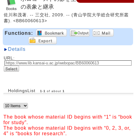
の表象と継承
佐川和茂著. -- 三交社, 2009. -- (青山学院大学総合研究所叢
書). <BB60060613>
Functions:
Details
URL:
HoldingsList
1
-
1
of about
1
The book whose material ID begins with “1” is “book
for study”.
The book whose material ID begins with “0, 2, 3, or,
4” is “books for research”.