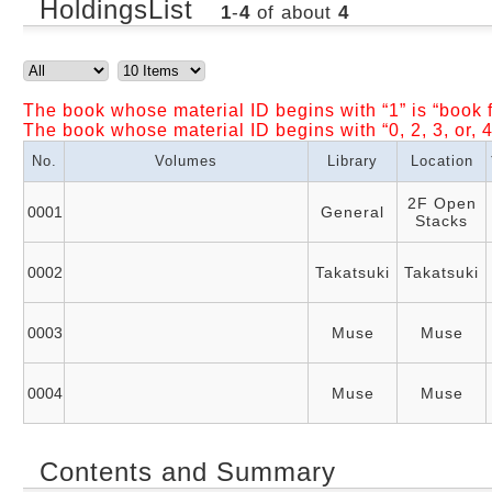
HoldingsList
1
-
4
of about
4
The book whose material ID begins with “1” is “book f
The book whose material ID begins with “0, 2, 3, or, 4
No.
Volumes
Library
Location
2F Open
0001
General
Stacks
0002
Takatsuki
Takatsuki
0003
Muse
Muse
0004
Muse
Muse
Contents and Summary