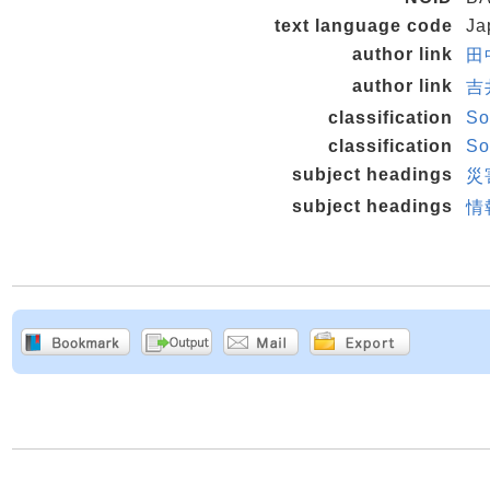
text language code
Ja
author link
田中
author link
吉
classification
So
classification
So
subject headings
災
subject headings
情