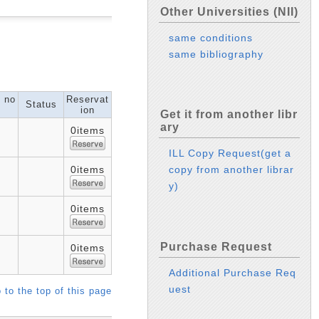
Other Universities (NII)
same conditions
same bibliography
l no
Reservat
Status
ion
Get it from another libr
ary
0items
ILL Copy Request(get a
0items
copy from another librar
y)
0items
Purchase Request
0items
Additional Purchase Req
uest
 to the top of this page