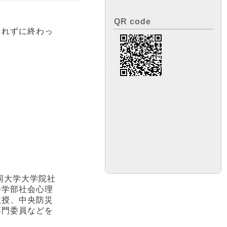
QR code
されずに終わっ
同大学大学院社
会学部社会心理
教授、中央防災
専門委員などを