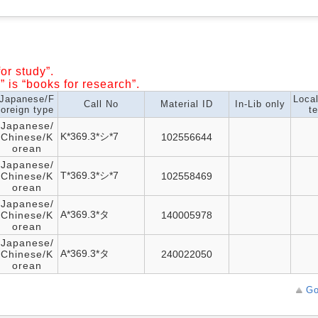
or study”.
” is “books for research”.
Japanese/F
Loca
Call No
Material ID
In-Lib only
oreign type
te
Japanese/
K*369.3*シ*7
Chinese/K
102556644
orean
Japanese/
T*369.3*シ*7
Chinese/K
102558469
orean
Japanese/
A*369.3*タ
Chinese/K
140005978
orean
Japanese/
A*369.3*タ
Chinese/K
240022050
orean
Go