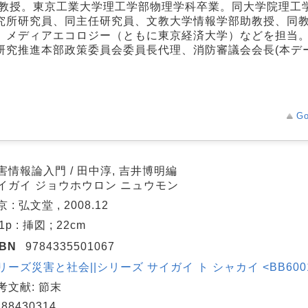
部教授。東京工業大学理工学部物理学科卒業。同大学院理工
究所研究員、同主任研究員、文教大学情報学部助教授、同
、メディアエコロジー（ともに東京経済大学）などを担当
研究推進本部政策委員会委員長代理、消防審議会会長(本デ
Go
害情報論入門 / 田中淳, 吉井博明編
イガイ ジョウホウロン ニュウモン
 : 弘文堂 , 2008.12
1p : 挿図 ; 22cm
SBN
9784335501067
リーズ災害と社会||シリーズ サイガイ ト シャカイ <BB600123
考文献: 節末
88430314