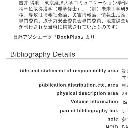
吉井 博明：東京経済大学コミュニケーション学
程単位取得退学（理学修士）。（財）未来工学研
職。専攻は情報社会論、災害情報論。情報生活論
専門委員、原子力安全委員会専門委員、地震調査
が刊行された当時に掲載されていたものです)
日外アソシエーツ『BookPlus』より
Bibliography Details
title and statement of responsibility area
災
サ
publication,distribution,etc.,area
東京
physical description area
28
Volume Information
I
parent bibliography link
シ
note
参
NCID
BA