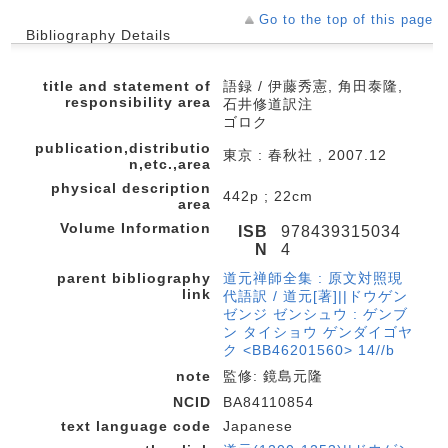
Go to the top of this page
Bibliography Details
title and statement of
語録 / 伊藤秀憲, 角田泰隆,
responsibility area
石井修道訳注
ゴロク
publication,distributio
東京 : 春秋社 , 2007.12
n,etc.,area
physical description
442p ; 22cm
area
Volume Information
ISB
978439315034
N
4
parent bibliography
道元禅師全集 : 原文対照現
link
代語訳 / 道元[著]||ドウゲン
ゼンジ ゼンシュウ : ゲンブ
ン タイショウ ゲンダイゴヤ
ク <BB46201560> 14//b
note
監修: 鏡島元隆
NCID
BA84110854
text language code
Japanese