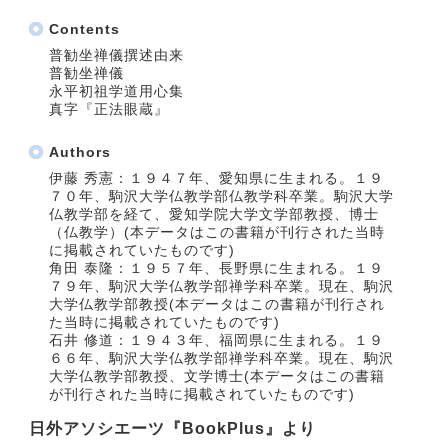
Contents
普勧坐禅儀撰述由来
普勧坐禅儀
永平初祖学道用心集
真字『正法眼蔵』
Authors
伊藤 秀憲：１９４７年、愛知県に生まれる。１９
７０年、駒沢大学仏教学部仏教学科卒業。駒沢大学
仏教学部を経て、愛知学院大学文学部教授、博士
（仏教学）(本データはこの書籍が刊行された当時
に掲載されていたものです)
角田 泰隆：１９５７年、長野県に生まれる。１９
７９年、駒沢大学仏教学部禅学科卒業。現在、駒沢
大学仏教学部教授(本データはこの書籍が刊行され
た当時に掲載されていたものです)
石井 修道：１９４３年、福岡県に生まれる。１９
６６年、駒沢大学仏教学部禅学科卒業。現在、駒沢
大学仏教学部教授、文学博士(本データはこの書籍
が刊行された当時に掲載されていたものです)
日外アソシエーツ『BookPlus』より