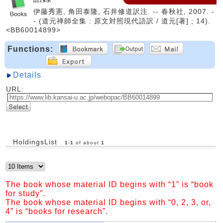
伊藤秀憲, 角田泰隆, 石井修道訳注. -- 春秋社, 2007. -
- (道元禅師全集 : 原文対照現代語訳 / 道元[著] ; 14).
<BB60014899>
Functions:
Details
URL:
HoldingsList
1
-
1
of about
1
The book whose material ID begins with “1” is “book
for study”.
The book whose material ID begins with “0, 2, 3, or,
4” is “books for research”.