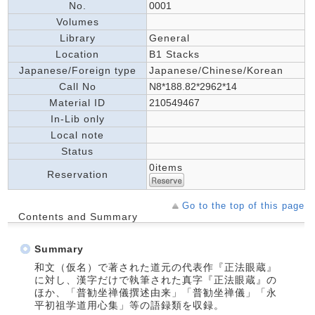
No.
0001
Volumes
Library
General
Location
B1 Stacks
Japanese/Foreign type
Japanese/Chinese/Korean
Call No
N8*188.82*2962*14
Material ID
210549467
In-Lib only
Local note
Status
0items
Reservation
Go to the top of this page
Contents and Summary
Summary
和文（仮名）で著された道元の代表作『正法眼蔵』
に対し、漢字だけで執筆された真字『正法眼蔵』の
ほか、「普勧坐禅儀撰述由来」「普勧坐禅儀」「永
平初祖学道用心集」等の語録類を収録。