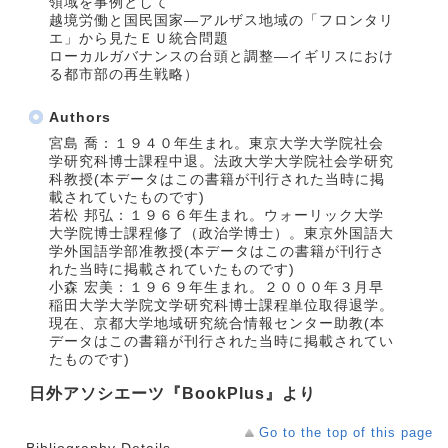
領域を事例として
越境労働と国民国家―アルザス地域の「フロンタリ
エ」から見たＥＵ統合問題
ローカルガバナンスの台頭と調整―イギリスにおけ
る都市部の再生戦略）
Authors
宮島 喬：１９４０年生まれ。東京大学大学院社会
学研究科博士課程中退。法政大学大学院社会学研究
科教授(本データはこの書籍が刊行された当時に掲
載されていたものです)
若松 邦弘：１９６６年生まれ。ウォーリック大学
大学院博士課程修了（政治学博士）。東京外国語大
学外国語学部准教授(本データはこの書籍が刊行さ
れた当時に掲載されていたものです)
小森 宏美：１９６９年生まれ。２０００年３月早
稲田大学大学院文学研究科博士課程単位取得退学。
現在、京都大学地域研究統合情報センター助教(本
データはこの書籍が刊行された当時に掲載されてい
たものです)
日外アソシエーツ『BookPlus』より
Go to the top of this page
Bibliography Details