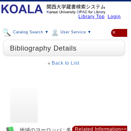
Library Top
Login
Catalog Search ▼
User Service ▼
≡
Bibliography Details
Back to List
Related Information<<
地域のヨーロッパ : 多層化・再編・再生