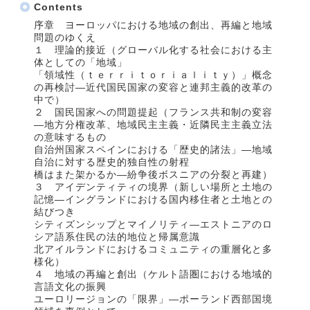
Contents
序章 ヨーロッパにおける地域の創出、再編と地域
問題のゆくえ
１ 理論的接近（グローバル化する社会における主
体としての「地域」
「領域性（ｔｅｒｒｉｔｏｒｉａｌｉｔｙ）」概念
の再検討―近代国民国家の変容と連邦主義的改革の
中で）
２ 国民国家への問題提起（フランス共和制の変容
―地方分権改革、地域民主主義・近隣民主主義立法
の意味するもの
自治州国家スペインにおける「歴史的諸法」―地域
自治に対する歴史的独自性の射程
橋はまた架かるか―紛争後ボスニアの分裂と再建）
３ アイデンティティの境界（新しい場所と土地の
記憶―イングランドにおける国内移住者と土地との
結びつき
シティズンシップとマイノリティ―エストニアのロ
シア語系住民の法的地位と帰属意識
北アイルランドにおけるコミュニティの重層化と多
様化）
４ 地域の再編と創出（ケルト語圏における地域的
言語文化の振興
ユーロリージョンの「限界」―ポーランド西部国境