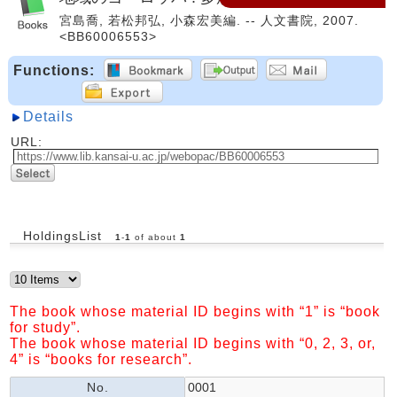
宮島喬, 若松邦弘, 小森宏美編. -- 人文書院, 2007.
<BB60006553>
Functions:
Details
URL:
HoldingsList
1
-
1
of about
1
The book whose material ID begins with “1” is “book
for study”.
The book whose material ID begins with “0, 2, 3, or,
4” is “books for research”.
No.
0001