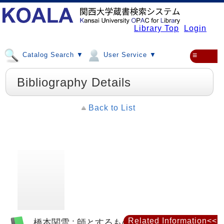
Library Top
Login
Catalog Search ▼
User Service ▼
≡
Bibliography Details
Back to List
Related Information<<
橋本関雪 : 師とするものは支那の自然