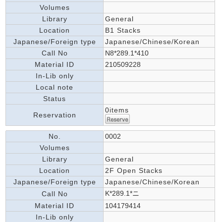
Volumes
Library
General
Location
B1 Stacks
Japanese/Foreign type
Japanese/Chinese/Korean
Call No
N8*289.1*410
Material ID
210509228
In-Lib only
Local note
Status
0items
Reservation
No.
0002
Volumes
Library
General
Location
2F Open Stacks
Japanese/Foreign type
Japanese/Chinese/Korean
K*289.1*ニ
Call No
Material ID
104179414
In-Lib only