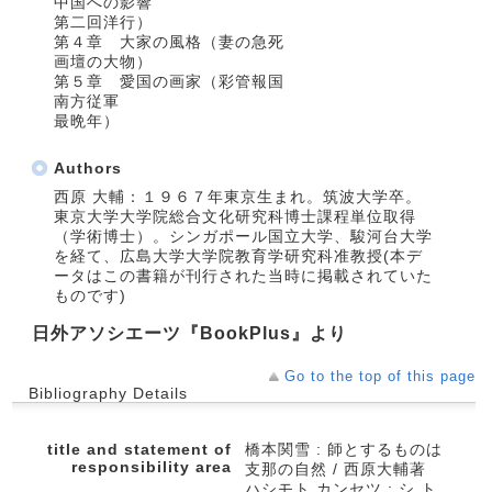
中国への影響
第二回洋行）
第４章 大家の風格（妻の急死
画壇の大物）
第５章 愛国の画家（彩管報国
南方従軍
最晩年）
Authors
西原 大輔：１９６７年東京生まれ。筑波大学卒。
東京大学大学院総合文化研究科博士課程単位取得
（学術博士）。シンガポール国立大学、駿河台大学
を経て、広島大学大学院教育学研究科准教授(本デ
ータはこの書籍が刊行された当時に掲載されていた
ものです)
日外アソシエーツ『BookPlus』より
Go to the top of this page
Bibliography Details
title and statement of
橋本関雪 : 師とするものは
responsibility area
支那の自然 / 西原大輔著
ハシモト カンセツ : シ ト