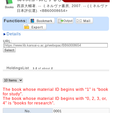
西原大輔著. -- ミネルヴァ書房, 2007. -- (ミネルヴァ
日本評伝選). <BB60008654>
Functions:
Details
URL:
HoldingsList
1
-
2
of about
2
The book whose material ID begins with “1” is “book
for study”.
The book whose material ID begins with “0, 2, 3, or,
4” is “books for research”.
No.
0001