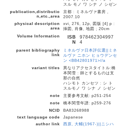
スル モノ ワ シナ ノ シゼン
publication,distributio
京都 : ミネルヴァ書房 ,
n,etc.,area
2007.10
physical description
xvi, 276, 12p, 図版 [4] p :
area
挿図, 肖像, 地図 ; 20cm
Volume Information
ISB
978462304997
N
4
parent bibliography
ミネルヴァ日本評伝選||ミネ
link
ルヴァ ニホン ヒョウデンセ
ン <BB42801971>//a
variant titles
異なりアクセスタイトル:橋
本関雪 : 師とするものは支
那の自然
ハシモト カンセツ : シ ト
スルモノ ワ シナ ノ シゼン
note
主要参考文献: p251-254
note
橋本関雪年譜: p259-276
NCID
BA83268988
text language code
Japanese
author link
西原, 大輔(1967-)||ニシハ