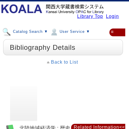
Library Top
Login
Catalog Search ▼
User Service ▼
≡
Bibliography Details
Back to List
Related Information<<
北陸地域経済学 : 歴史と社会から理解する