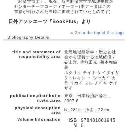
（経済学博士）。現在、岐阜経済大学地域連携推進
センターチーフコーディネーター(本データはこの
書籍が刊行された当時に掲載されていたものです)
日外アソシエーツ『BookPlus』より
Go to the top of this page
Bibliography Details
title and statement of
北陸地域経済学 : 歴史と社
responsibility area
会から理解する地域経済 /
碇山洋, 佐無田光, 菊本舞編
著
ホクリク チイキ ケイザイガ
ク : レキシ ト シャカイ カ
ラ リカイ スル チイキ ケイ
ザイ
publication,distributio
東京 : 日本経済評論社 ,
n,etc.,area
2007.6
physical description
ix, 281p : 挿図 ; 22cm
area
Volume Information
ISB
978481881945
N
0