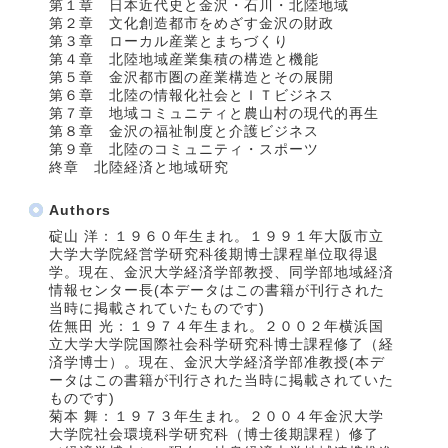
第１章 日本近代史と金沢・石川・北陸地域
第２章 文化創造都市をめざす金沢の財政
第３章 ローカル産業とまちづくり
第４章 北陸地域産業集積の構造と機能
第５章 金沢都市圏の産業構造とその展開
第６章 北陸の情報化社会とＩＴビジネス
第７章 地域コミュニティと農山村の現代的再生
第８章 金沢の福祉制度と介護ビジネス
第９章 北陸のコミュニティ・スポーツ
終章 北陸経済と地域研究
Authors
碇山 洋：１９６０年生まれ。１９９１年大阪市立
大学大学院経営学研究科後期博士課程単位取得退
学。現在、金沢大学経済学部教授、同学部地域経済
情報センター長(本データはこの書籍が刊行された
当時に掲載されていたものです)
佐無田 光：１９７４年生まれ。２００２年横浜国
立大学大学院国際社会科学研究科博士課程修了（経
済学博士）。現在、金沢大学経済学部准教授(本デ
ータはこの書籍が刊行された当時に掲載されていた
ものです)
菊本 舞：１９７３年生まれ。２００４年金沢大学
大学院社会環境科学研究科（博士後期課程）修了