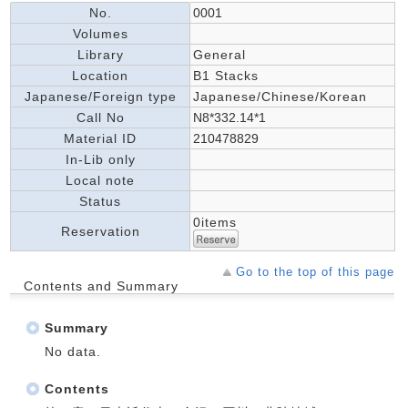
No.
0001
Volumes
Library
General
Location
B1 Stacks
Japanese/Foreign type
Japanese/Chinese/Korean
Call No
N8*332.14*1
Material ID
210478829
In-Lib only
Local note
Status
0items
Reservation
Go to the top of this page
Contents and Summary
Summary
No data.
Contents