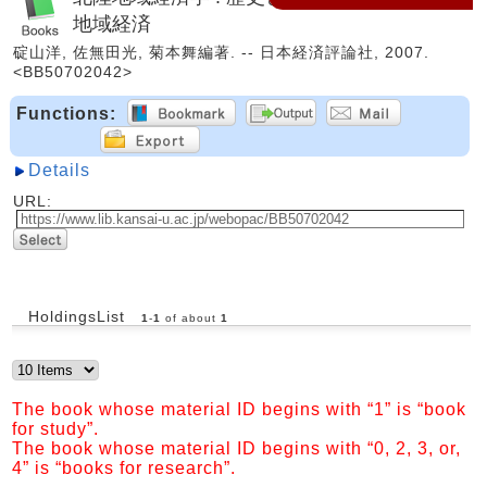
地域経済
碇山洋, 佐無田光, 菊本舞編著. -- 日本経済評論社, 2007.
<BB50702042>
Functions:
Details
URL:
HoldingsList
1
-
1
of about
1
The book whose material ID begins with “1” is “book
for study”.
The book whose material ID begins with “0, 2, 3, or,
4” is “books for research”.