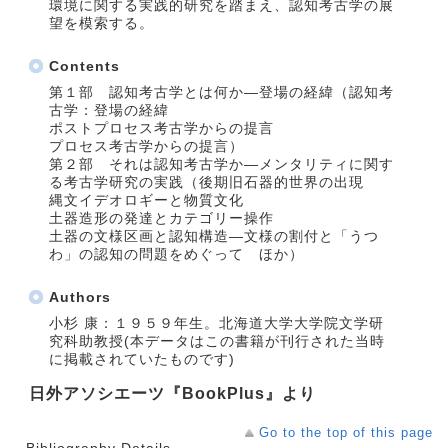
環境に関する実践的研究を踏まえ、認知考古学の展
望を模索する。
Contents
第１部 認知考古学とは何か―登場の経緯（認知考
古学：登場の経緯
ポストプロセス考古学からの提言
プロセス考古学からの提言）
第２部 それは認知考古学か―メンタリティに関す
る考古学研究の実践（後期旧石器的世界の出現
縄文イデオロギーと物質文化
土器造形の発達とカテゴリー操作
土器の文様区画と認知構造―文様の割付と「うつ
わ」の認知の問題をめぐって ほか）
Authors
小杉 康：１９５９年生。北海道大学大学院文学研
究科助教授(本データはこの書籍が刊行された当時
に掲載されていたものです)
日外アソシエーツ『BookPlus』より
Go to the top of this page
Bibliography Details