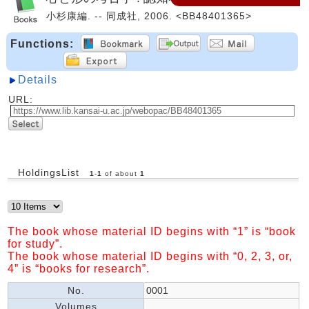
小杉康編. -- 同成社, 2006. <BB48401365>
Functions:
Details
URL:
HoldingsList
1
-
1
of about
1
The book whose material ID begins with “1” is “book
for study”.
The book whose material ID begins with “0, 2, 3, or,
4” is “books for research”.
No.
0001
Volumes