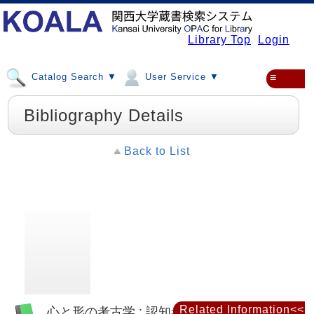
Library Top
Login
Catalog Search ▼
User Service ▼
≡
Bibliography Details
Back to List
Related Information<<
心と形の考古学 : 認知考古学の冒険