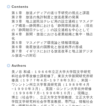
Contents
第１章 放送メディアの送り手研究の視点と課題
第２章 放送の免許制度と放送産業の発展
第３章 地上波民法テレビ局の設立過程とマスメデ
ィア構造―静岡県における「静岡県民放送」（現在
の「静岡朝日テレビ」）の設立過程を中心として
第４章 新聞・放送における産業組織と集中・独占
化
第５章 マスメディア環境論と情報環境論
第６章 衛星放送の国際化と放送秩序の形成
第７章 イギリスにおける放送改革と地上波デジタ
ル放送への対応
Authors
美ノ谷 和成：１９６６年立正大学大学院文学研究
科社会学専攻修士課程修了。東京大学新聞研究所研
修員（１９７７年４月−１９７８年３月）。米国・
ワシントン州立大学客員研究員（１９８９年４月
−１９９０年３月）。英国・ロンドン大学在外研修
（１９９６年７月−１９９６年１０月）。現職は、
博士（社会学）、立正大学文学部教授、立正大学大
学院文学研究科社会学専攻教授。専門は、情報社会
学・情報社会論・メディア・コミュニケーション