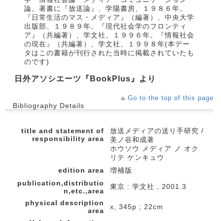
論。著書に『放送論』、学陽書房、１９８６年。
『日常生活のマス・メディア』（編著）、中央大学
出版部、１９８９年。『現代社会学のフロンティ
ア』（共編著）、学文社、１９９６年。『情報社会
の現在』（共編著）、学文社、１９９８年(本デー
タはこの書籍が刊行された当時に掲載されていたも
のです)
日外アソシエーツ『BookPlus』より
Go to the top of this page
Bibliography Details
title and statement of
放送メディアの送り手研究 /
responsibility area
美ノ谷和成著
ホウソウ メディア ノ オク
リテ ケンキュウ
edition area
増補版
publication,distributio
東京 : 学文社 , 2001.3
n,etc.,area
physical description
x, 345p ; 22cm
area