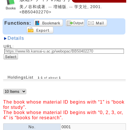
美ノ谷和成著. -- 増補版. -- 学文社, 2001.
<BB50402270>
Functions:
Details
URL:
HoldingsList
1
-
1
of about
1
The book whose material ID begins with “1” is “book
for study”.
The book whose material ID begins with “0, 2, 3, or,
4” is “books for research”.
No.
0001