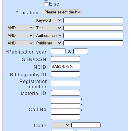
Else
*Location:
to
*Publication year:
ISBN/ISSN:
NCID:
Bibliography ID:
Registration
number:
Material ID:
*
*
Call No:
*
Code: