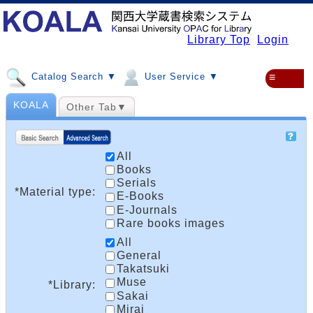
Library Top
Login
Catalog Search ▼
User Service ▼
≡
KOALA
Other Tab▼
All
Books
Serials
*Material type:
E-Books
E-Journals
Rare books images
All
General
Takatsuki
Muse
*Library:
Sakai
Mirai