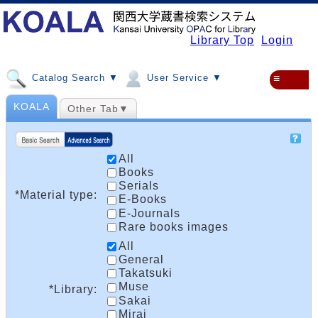
Library Top
Login
Catalog Search ▼
User Service ▼
≡
KOALA
Other Tab▼
All
Books
Serials
*Material type:
E-Books
E-Journals
Rare books images
All
General
Takatsuki
Muse
*Library:
Sakai
Mirai