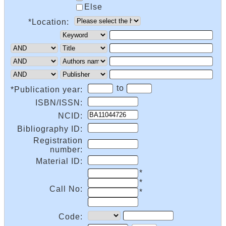
Else
*Location:
to
*Publication year:
ISBN/ISSN:
NCID:
Bibliography ID:
Registration
number:
Material ID:
*
*
Call No:
*
Code: