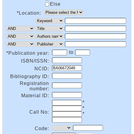
Else
*Location:
to
*Publication year:
ISBN/ISSN:
NCID:
Bibliography ID:
Registration
number:
Material ID:
*
*
Call No:
*
Code: