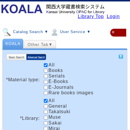
Library Top
Login
Catalog Search ▼
User Service ▼
≡
KOALA
Other Tab▼
All
Books
Serials
*Material type:
E-Books
E-Journals
Rare books images
All
General
Takatsuki
Muse
*Library:
Sakai
Mirai