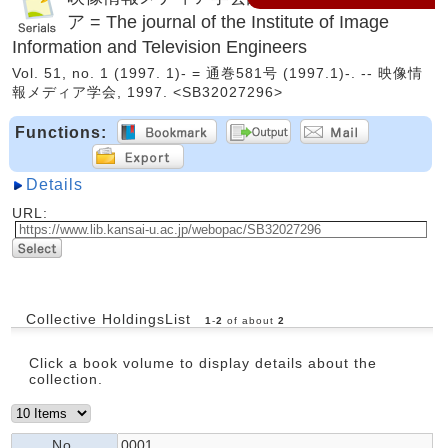
ア = The journal of the Institute of Image
Information and Television Engineers
Vol. 51, no. 1 (1997. 1)- = 通巻581号 (1997.1)-. -- 映像情
報メディア学会, 1997. <SB32027296>
Functions:
Details
URL:
Collective HoldingsList
1
-
2
of about
2
Click a book volume to display details about the
collection.
No.
0001