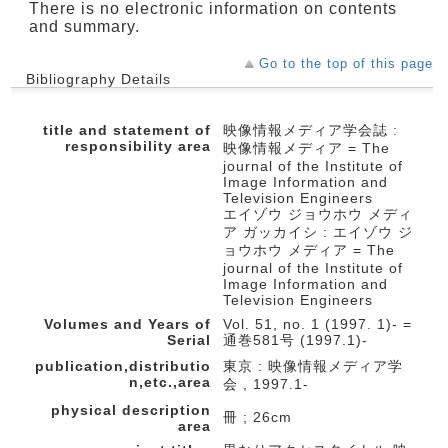
There is no electronic information on contents
and summary.
Go to the top of this page
Bibliography Details
title and statement of
映像情報メディア学会誌 :
responsibility area
映像情報メディア = The
journal of the Institute of
Image Information and
Television Engineers
エイゾウ ジョウホウ メディ
ア ガッカイシ : エイゾウ ジ
ョウホウ メディア = The
journal of the Institute of
Image Information and
Television Engineers
Volumes and Years of
Vol. 51, no. 1 (1997. 1)- =
Serial
通巻581号 (1997.1)-
publication,distributio
東京 : 映像情報メディア学
n,etc.,area
会 , 1997.1-
physical description
冊 ; 26cm
area