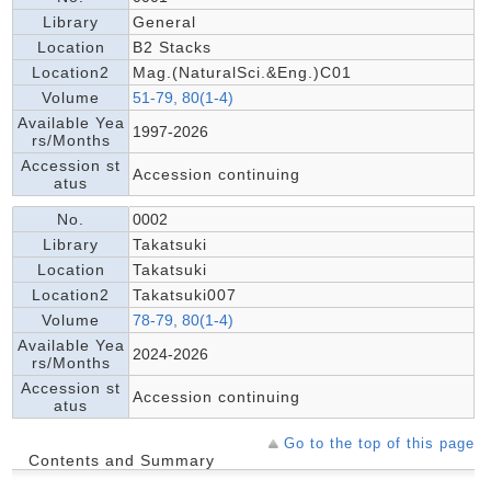
Library
General
Location
B2 Stacks
Location2
Mag.(NaturalSci.&Eng.)C01
Volume
51-79, 80(1-4)
Available Yea
1997-2026
rs/Months
Accession st
Accession continuing
atus
No.
0002
Library
Takatsuki
Location
Takatsuki
Location2
Takatsuki007
Volume
78-79, 80(1-4)
Available Yea
2024-2026
rs/Months
Accession st
Accession continuing
atus
Go to the top of this page
Contents and Summary