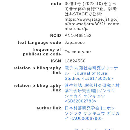
note
30巻1号 (2023.10)をもっ
て冊子体の発行中止。以降
はJ-STAGEで公開:
https://www.jstage.jst.go.j
p/browse/jars/30/2/_conte
nts/-char/ja
NCID
AN10468152
text language code
Japanese
frequency of
Twice a year
publication code
ISSN
18824560
relation bibliography
電子:村落社会研究ジャーナ
link
ル = Journal of Rural
Studies <EJ61750255>
relation bibliography
派生前誌 :村落社会研究 / 村
link
落社会研究会編||ソンラク
シャカイ ケンキュウ
<SB32002783>
author link
日本村落研究学会||ニホン
ソンラク ケンキュウ ガッカ
イ <AU00006790>