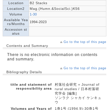
Location
B2 Stacks
Location2
Mag.(Humn.&SocialSci.)K56
Volume
1-30
Available Yea
1994-2023
rs/Months
Accession st
atus
Go to the top of this page
Contents and Summary
There is no electronic information on contents
and summary.
Go to the top of this page
Bibliography Details
title and statement of
村落社会研究 = Journal of
responsibility area
rural studies / 日本村落研
究学会 [編集]
ソンラク シャカイ ケンキュ
ウ
Volumes and Years of
1巻1号 (1994.9)-30巻1号