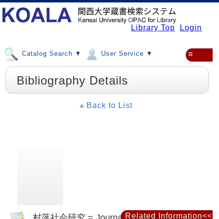
Library Top
Login
Catalog Search ▼
User Service ▼
≡
Bibliography Details
Back to List
Related Information<<
村落社会研究 = Journal of rural studies