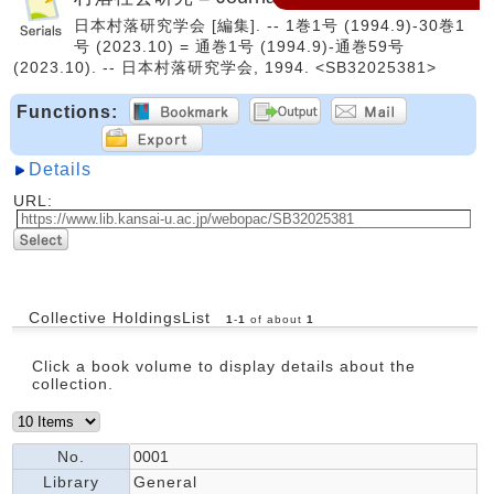
日本村落研究学会 [編集]. -- 1巻1号 (1994.9)-30巻1
号 (2023.10) = 通巻1号 (1994.9)-通巻59号
(2023.10). -- 日本村落研究学会, 1994. <SB32025381>
Functions:
Details
URL:
Collective HoldingsList
1
-
1
of about
1
Click a book volume to display details about the
collection.
No.
0001
Library
General