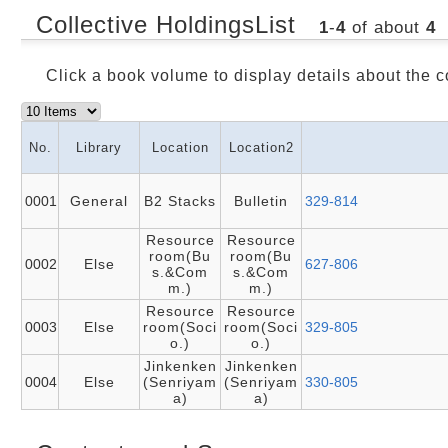
Collective HoldingsList
1
-
4
of about
4
Click a book volume to display details about the c
No.
Library
Location
Location2
0001
General
B2 Stacks
Bulletin
329-814
Resource
Resource
room(Bu
room(Bu
0002
Else
627-806
s.&Com
s.&Com
m.)
m.)
Resource
Resource
0003
Else
room(Soci
room(Soci
329-805
o.)
o.)
Jinkenken
Jinkenken
0004
Else
(Senriyam
(Senriyam
330-805
a)
a)