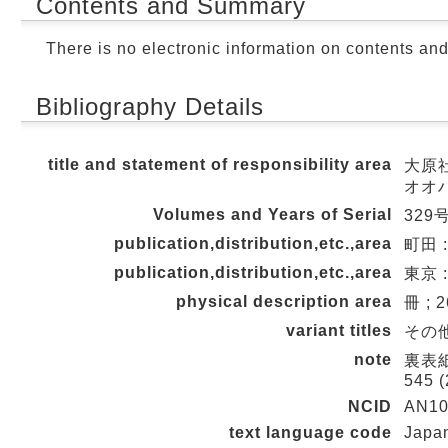
Contents and Summary
There is no electronic information on contents an
Bibliography Details
title and statement of responsibility area
大原
オオ
Volumes and Years of Serial
329号
publication,distribution,etc.,area
町田
publication,distribution,etc.,area
東京 
physical description area
冊 ; 
variant titles
その他の
note
裏表紙タ
545 (
NCID
AN10
text language code
Japa