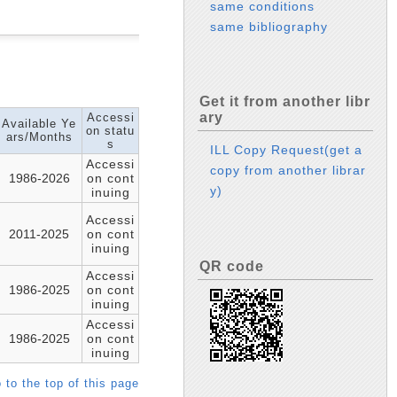
same conditions
same bibliography
Get it from another libr
ary
Accessi
Available Ye
on statu
ars/Months
s
ILL Copy Request(get a
Accessi
copy from another librar
1986-2026
on cont
y)
inuing
Accessi
2011-2025
on cont
inuing
QR code
Accessi
1986-2025
on cont
inuing
Accessi
1986-2025
on cont
inuing
 to the top of this page