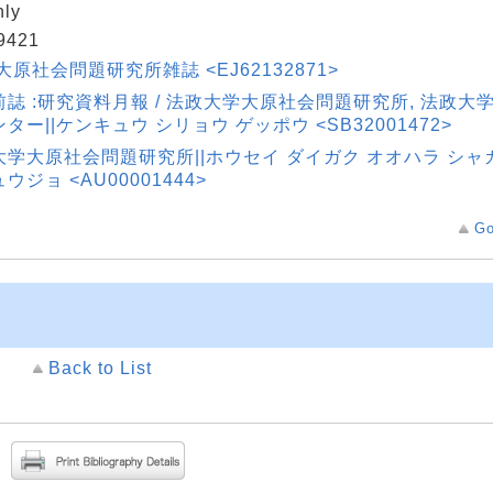
hly
9421
大原社会問題研究所雑誌 <EJ62132871>
前誌 :研究資料月報 / 法政大学大原社会問題研究所, 法政
ター||ケンキュウ シリョウ ゲッポウ <SB32001472>
大学大原社会問題研究所||ホウセイ ダイガク オオハラ シャ
ウジョ <AU00001444>
Go
Back to List