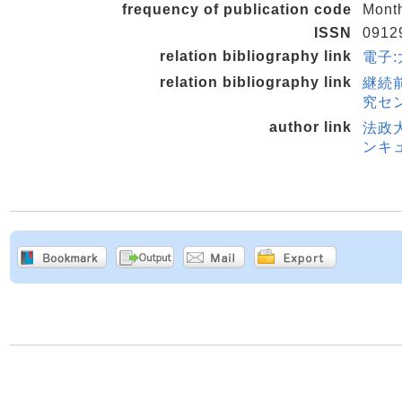
frequency of publication code
Mont
ISSN
0912
relation bibliography link
電子:
relation bibliography link
継続
究セン
author link
法政
ンキュ