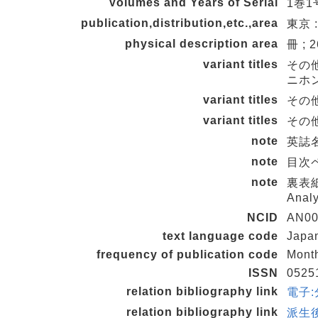
Volumes and Years of Serial
1巻1号
publication,distribution,etc.,area
東京 
physical description area
冊 ; 
variant titles
その
ニホ
variant titles
その他
variant titles
その他の
note
英誌名変
note
目次ペ
note
裏表紙の
Analy
NCID
AN00
text language code
Japa
frequency of publication code
Mont
ISSN
0525
relation bibliography link
電子:分
relation bibliography link
派生後誌 