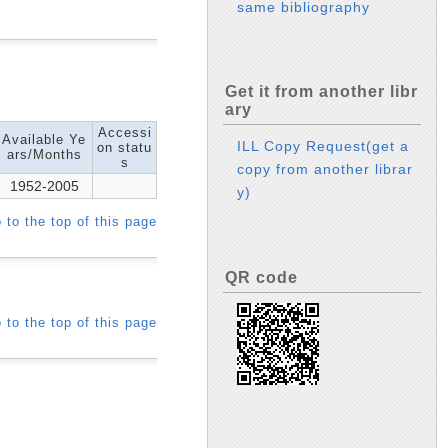
same bibliography
Get it from another libr
ary
Accessi
Available Ye
ILL Copy Request(get a
on statu
ars/Months
s
copy from another librar
1952-2005
y)
 to the top of this page
QR code
 to the top of this page