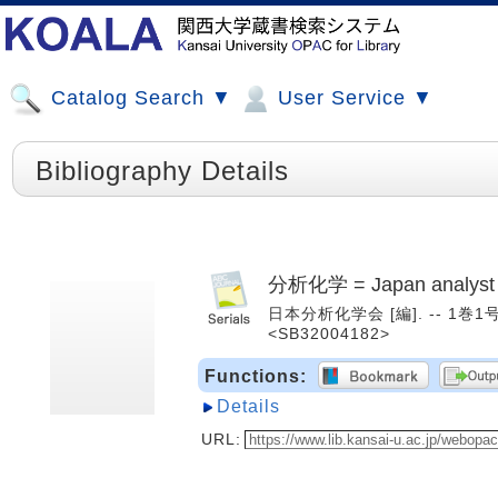
Catalog Search ▼
User Service ▼
Bibliography Details
分析化学 = Japan analyst
日本分析化学会 [編]. -- 1巻1号 (
<SB32004182>
Functions:
Details
URL: