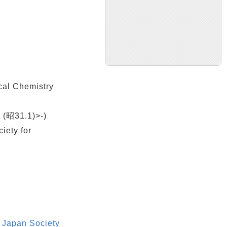
al Chemistry
1.1)>-)
ety for
e Japan Society