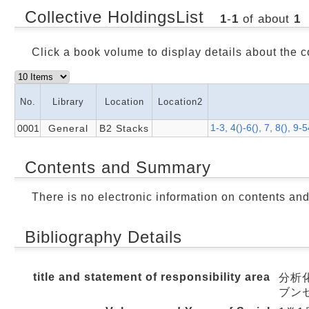
Collective HoldingsList
1
-
1
of about
1
Click a book volume to display details about the c
No.
Library
Location
Location2
1-3, 4()-6(), 7, 8(), 9
0001
General
B2 Stacks
Contents and Summary
There is no electronic information on contents an
Bibliography Details
title and statement of responsibility area
分析化学
ブン