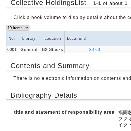
Collective HoldingsList
1
-
1
of about
1
Click a book volume to display details about the c
No.
Library
Location
Location2
0001
General
B2 Stacks
28-63
Contents and Summary
There is no electronic information on contents an
Bibliography Details
title and statement of responsibility area
福岡
フクオ
イク