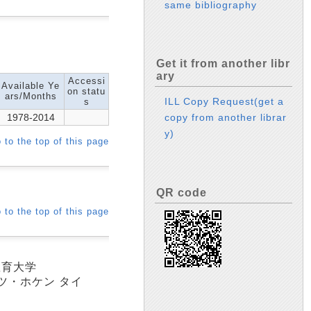
same bibliography
Get it from another libr
ary
Accessi
Available Ye
on statu
ars/Months
ILL Copy Request(get a
s
1978-2014
copy from another librar
y)
 to the top of this page
QR code
 to the top of this page
教育大学
ュツ・ホケン タイ