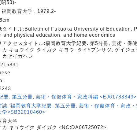
(昭53)-
 福岡教育大学 , 1979.2-
26cm
トル:Bulletin of Fukuoka University of Education. Par
h and physical education, and home economics
りアクセスタイトル:福岡教育大学紀要. 第5分冊, 芸術・保
カ キョウイク ダイガク キヨウ. ダイ5ブンサツ, ゲイジ
・カセイカヘン
215831
nese
al
3243
紀要. 第五分冊, 芸術・保健体育・家政科編 <EJ61788849>
誌 :福岡教育大学紀要. 第五分冊, 芸術・保健体育・家政・技
学<SB32010460>
教育大学
カ キョウイク ダイガク <NC:DA06725072>