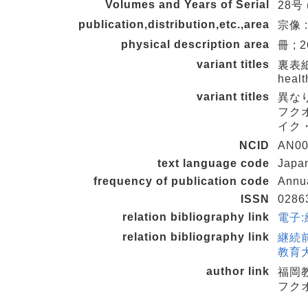
Volumes and Years of Serial
28号 
publication,distribution,etc.,area
宗像 :
physical description area
冊 ; 
variant titles
裏表紙タイ
healt
variant titles
異な
フクオ
イク
NCID
AN00
text language code
Japa
frequency of publication code
Annu
ISSN
0286
relation bibliography link
電子:
relation bibliography link
継続前
教育大
author link
福岡
フクオ