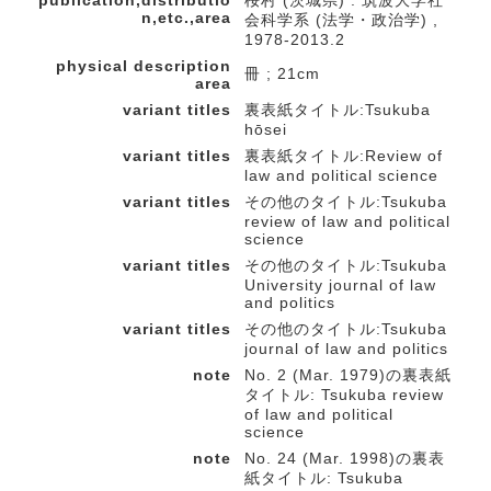
n,etc.,area
会科学系 (法学・政治学) ,
1978-2013.2
physical description
冊 ; 21cm
area
variant titles
裏表紙タイトル:Tsukuba
hōsei
variant titles
裏表紙タイトル:Review of
law and political science
variant titles
その他のタイトル:Tsukuba
review of law and political
science
variant titles
その他のタイトル:Tsukuba
University journal of law
and politics
variant titles
その他のタイトル:Tsukuba
journal of law and politics
note
No. 2 (Mar. 1979)の裏表紙
タイトル: Tsukuba review
of law and political
science
note
No. 24 (Mar. 1998)の裏表
紙タイトル: Tsukuba