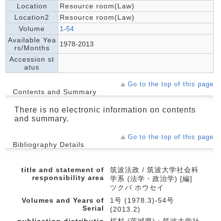
Location
Resource room(Law)
Location2
Resource room(Law)
Volume
1-54
Available Yea
1978-2013
rs/Months
Accession st
atus
Go to the top of this page
Contents and Summary
There is no electronic information on contents
and summary.
Go to the top of this page
Bibliography Details
title and statement of
筑波法政 / 筑波大学社会科
responsibility area
学系 (法学・政治学) [編]
ツクバ ホウセイ
Volumes and Years of
1号 (1978.3)-54号
Serial
(2013.2)
publication,distributio
桜村 (茨城県) : 筑波大学社