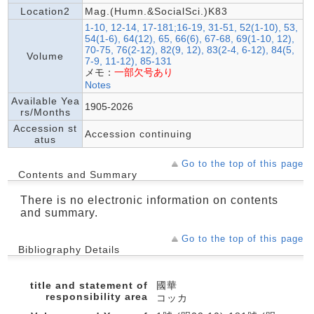
Location2
Mag.(Humn.&SocialSci.)K83
1-10, 12-14, 17-181;16-19, 31-51, 52(1-10), 53,
54(1-6), 64(12), 65, 66(6), 67-68, 69(1-10, 12),
70-75, 76(2-12), 82(9, 12), 83(2-4, 6-12), 84(5,
Volume
7-9, 11-12), 85-131
メモ：
一部欠号あり
Notes
Available Yea
1905-2026
rs/Months
Accession st
Accession continuing
atus
Go to the top of this page
Contents and Summary
There is no electronic information on contents
and summary.
Go to the top of this page
Bibliography Details
title and statement of
國華
responsibility area
コッカ