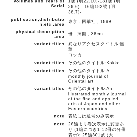
Volumes and Years of
1號 (明22.10)-181號 (明
Serial
38.6) ; 16編182號 (明
38.7)-
publication,distributio
東京 : 國華社 , 1889-
n,etc.,area
physical description
冊 : 挿図 ; 36cm
area
variant titles
異なりアクセスタイトル:国
華
コッカ
variant titles
その他のタイトル:Kokka
variant titles
その他のタイトル:A
monthly journal of
Oriental art
variant titles
その他のタイトル:An
illustrated monthly journal
of the fine and applied
arts of Japan and other
Eastern countries
note
表紙には通号のみ表示
note
26編より巻次表示に変更あ
り (1編につき1-12冊の分冊
表示): 25編301號 (大