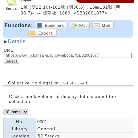
1號 (明22.10)-181號 (明38.6) ; 16編182號 (明
38.7)-. -- 國華社, 1889. <SB32001877>
Functions:
Details
URL:
Collective HoldingsList
1
-
1
of about
1
Click a book volume to display details about the
collection.
No.
0001
Library
General
Location
B2 Stacks