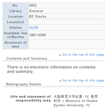
No.
0001
Library
General
Location
B2 Stacks
Location2
Volume
16-56
Available Yea
1967-2008
rs/Months
Accession st
atus
Go to the top of this page
Contents and Summary
There is no electronic information on contents
and summary.
Go to the top of this page
Bibliography Details
title and statement of
大阪教育大学紀要. IV, 教育
responsibility area
科学 = Memoirs of Osaka
Kyoiku University. IV,