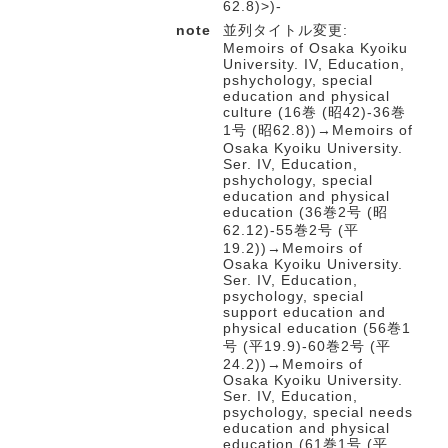
62.8)>)-
note
並列タイトル変更:
Memoirs of Osaka Kyoiku
University. IV, Education,
pshychology, special
education and physical
culture (16巻 (昭42)-36巻
1号 (昭62.8))→Memoirs of
Osaka Kyoiku University.
Ser. IV, Education,
pshychology, special
education and physical
education (36巻2号 (昭
62.12)-55巻2号 (平
19.2))→Memoirs of
Osaka Kyoiku University.
Ser. IV, Education,
psychology, special
support education and
physical education (56巻1
号 (平19.9)-60巻2号 (平
24.2))→Memoirs of
Osaka Kyoiku University.
Ser. IV, Education,
psychology, special needs
education and physical
education (61巻1号 (平