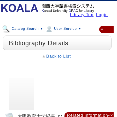
Library Top
Login
Catalog Search ▼
User Service ▼
≡
Bibliography Details
Back to List
Related Information<<
大阪教育大学紀要. IV, 教育科学 = Memoirs