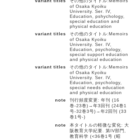
variant titles
その他のタイトル:Memoirs
of Osaka Kyoiku
University. Ser. IV,
Education, pshychology,
special education and
physical education
variant titles
その他のタイトル:Memoirs
of Osaka Kyoiku
University. Ser. IV,
Education, psychology,
special support education
and physical education
variant titles
その他のタイトル:Memoirs
of Osaka Kyoiku
University. Ser. IV,
Education, psychology,
special needs education
and physical education
note
刊行頻度変更: 年刊 (16
巻-23巻)→年3回刊 (24巻1
号-32巻3号)→年2回刊 (33
巻1号-)
note
本タイトルの軽微な変化: 大
阪教育大学紀要. 第IV部門,
教育科学 (<36巻1号 (昭