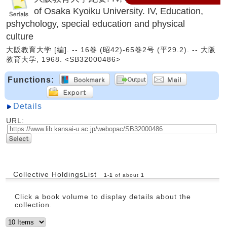
of Osaka Kyoiku University. IV, Education,
pshychology, special education and physical
culture
大阪教育大学 [編]. -- 16巻 (昭42)-65巻2号 (平29.2). -- 大阪
教育大学, 1968. <SB32000486>
Functions:
Details
URL:
Collective HoldingsList
1
-
1
of about
1
Click a book volume to display details about the
collection.