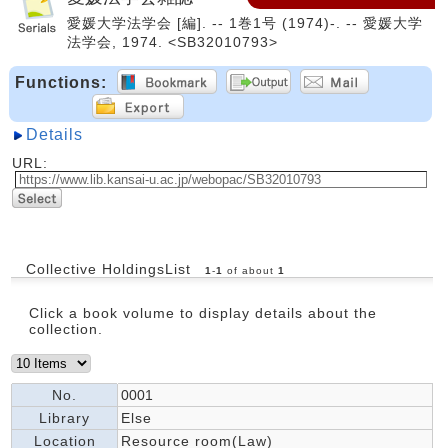
愛媛大学法学会 [編]. -- 1巻1号 (1974)-. -- 愛媛大学
法学会, 1974. <SB32010793>
Functions:
Details
URL:
Collective HoldingsList
1
-
1
of about
1
Click a book volume to display details about the
collection.
No.
0001
Library
Else
Location
Resource room(Law)