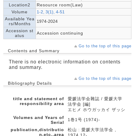
Location2
Resource room(Law)
Volume
1-2, 3(1), 4-51
Available Yea
1974-2024
rs/Months
Accession st
Accession continuing
atus
Go to the top of this page
Contents and Summary
There is no electronic information on contents
and summary.
Go to the top of this page
Bibliography Details
title and statement of
愛媛法学会雜誌 / 愛媛大学
responsibility area
法学会 [編]
エヒメ ホウガッカイ ザッシ
Volumes and Years of
1巻1号 (1974)-
Serial
publication,distributio
松山 : 愛媛大学法学会 ,
n,etc.,area
1974.12-