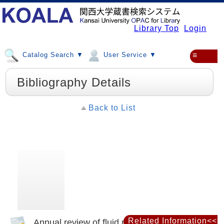
Library Top
Login
Catalog Search ▼
User Service ▼
≡
Bibliography Details
Back to List
Related Information<<
Annual review of fluid mechanics