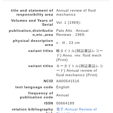
title and statement of
Annual review of fluid
responsibility area
mechanics
Volumes and Years of
Vol. 1 (1969)-
Serial
publication,distributio
Palo Alto : Annual
n,etc.,area
Reviews , 1969-
physical description
v : ill ; 23 cm
area
variant titles
略タイトル(雑誌書誌レコー
ド):Annu. rev. fluid mech
(Print)
variant titles
キータイトル(雑誌書誌レコ
ード):Annual review of
fluid mechanics (Print)
NCID
AA00541516
text language code
English
frequency of
Annual
publication code
ISSN
00664189
relation bibliography
電子:Annual Review of