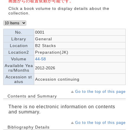
画面からの取置依頼が可能です。
Click a book volume to display details about the
collection.
No.
0001
Library
General
Location
B2 Stacks
Location2
Preparation(JK)
Volume
44-58
Available Yea
2012-2026
rs/Months
Accession st
Accession continuing
atus
Go to the top of this page
Contents and Summary
There is no electronic information on contents
and summary.
Go to the top of this page
Bibliography Details