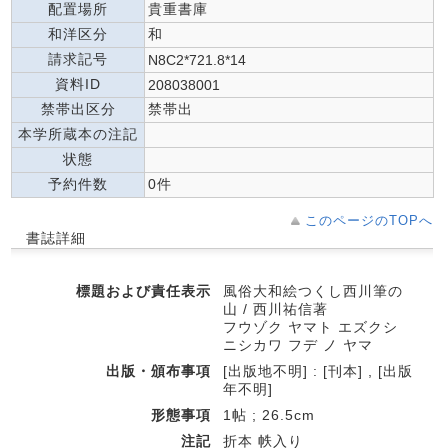
配置場所
貴重書庫
和洋区分
和
請求記号
N8C2*721.8*14
資料ID
208038001
禁帯出区分
禁帯出
本学所蔵本の注記
状態
予約件数
0件
このページのTOPへ
書誌詳細
標題および責任表示
風俗大和絵つくし西川筆の
山 / 西川祐信著
フウゾク ヤマト エズクシ
ニシカワ フデ ノ ヤマ
出版・頒布事項
[出版地不明] : [刊本] , [出版
年不明]
形態事項
1帖 ; 26.5cm
注記
折本 帙入り