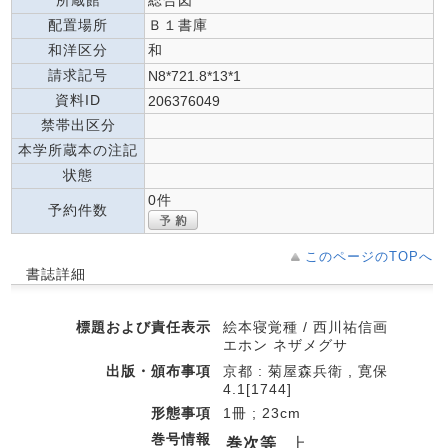
配置場所
Ｂ１書庫
和洋区分
和
請求記号
N8*721.8*13*1
資料ID
206376049
禁帯出区分
本学所蔵本の注記
状態
0件
予約件数
このページのTOPへ
書誌詳細
標題および責任表示
絵本寝覚種 / 西川祐信画
エホン ネザメグサ
出版・頒布事項
京都 : 菊屋森兵衛 , 寛保
4.1[1744]
形態事項
1冊 ; 23cm
巻号情報
巻次等
上