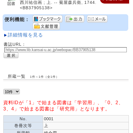
西川祐信画 ; 上. -- 菊屋森兵衛, 1744.
<BB37905138>
便利機能：
詳細情報を見る
書誌URL：
所蔵一覧
1件～1件（全1件）
資料IDが「1」で始まる図書は「学習用」、「0、2、
3、4」で始まる図書は「研究用」となります。
No.
0001
巻冊次等
上
所蔵館
総合図